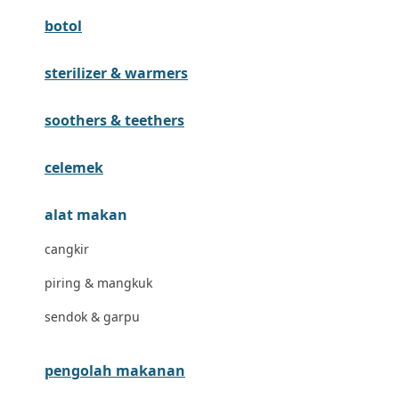
Hauck
botol
Havaianas
sterilizer & warmers
Hegen
Hot Wheels
soothers & teethers
Hybrid
celemek
I
alat makan
Inlacta DHA
cangkir
Interlac
piring & mangkuk
Ivenet
sendok & garpu
J
Jack N Jill
pengolah makanan
Joie