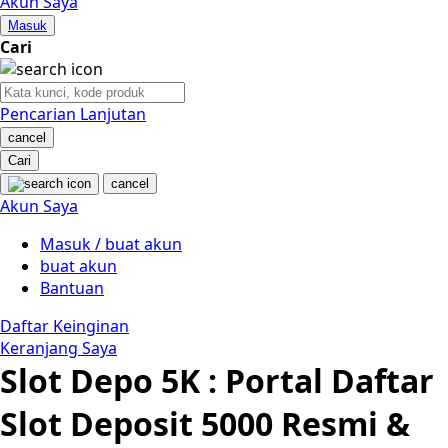
Akun Saya
Masuk
Nordic Natural
Cari
Nuby
Nuna
Pencarian Lanjutan
cancel
O
Cari
cancel
Oh Ma Grain
Akun Saya
Okiedog
Masuk / buat akun
buat akun
P
Bantuan
Peachy
Daftar Keinginan
Keranjang Saya
Phil & Ted's
Slot Depo 5K : Portal Daftar
Philips Avent
Slot Deposit 5000 Resmi &
Pigeon