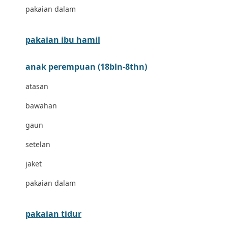
Childlife
pakaian dalam
Clevamama
pakaian ibu hamil
Cocolatte
Cottonseeds
anak perempuan (18bln-8thn)
Cozy N Safe
atasan
Crane
bawahan
Cybex
gaun
D
setelan
Dae Organics
jaket
Docare
pakaian dalam
Doona
pakaian tidur
Down To Earth