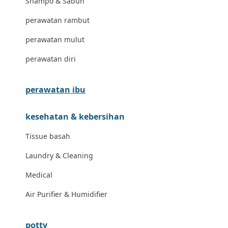
Shampo & Sabun
Little Miss Janis
perawatan rambut
London Taxi
perawatan mulut
Love To Dream
perawatan diri
M
perawatan ibu
Magformers
kesehatan & kebersihan
Mama's Choice
Tissue basah
Mamas&Papas
Laundry & Cleaning
Mamaway
Medical
Maxi Cosi
Air Purifier & Humidifier
Megabloks
Micro
potty