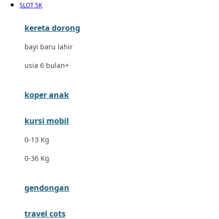
SLOT 5K
Drew
kereta dorong
Dr. Brown's
bayi baru lahir
E
usia 6 bulan+
ELC
Ergobaby
koper anak
Expert Care
kursi mobil
Ezyroller
0-13 Kg
F
0-36 Kg
Felt So Sweet
gendongan
Fisher Price
Flipper
travel cots