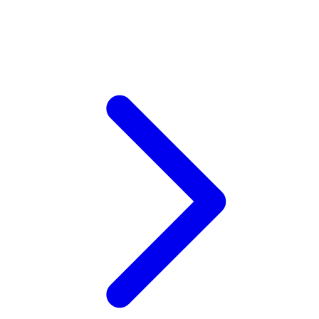
Yamatoya
Z
Zaxy
Zoggs
0-9
4Moms
59S