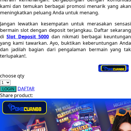
kami dan temukan berbagai promosi menarik yang akan
S
meningkatkan peluang Anda untuk menang.
Sebamed
Jangan lewatkan kesempatan untuk merasakan sensasi
bermain slot dengan deposit terjangkau. Daftar sekarang
Silver Cross
di
Slot Deposit 5000
dan nikmati berbagai keuntunga
Simply Idea
yang kami tawarkan. Ayo, buktikan keberuntungan Anda
dan jadilah bagian dari pengalaman bermain yang tak
Skip Hop
terlupakan!.
Spectra
Squishmallows
choose qty
Starbooks
DAFTAR
LOGIN
Share product:
Stick-O
Stokke
Sudocrem
Sumimo