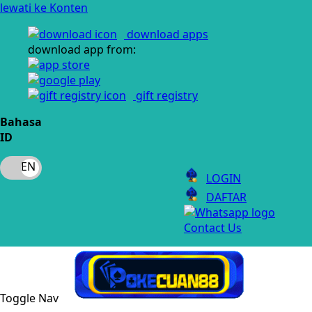
lewati ke Konten
download apps
download app from:
gift registry
Bahasa
ID
LOGIN
DAFTAR
Contact Us
Toggle Nav