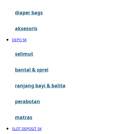
Friends Of Sally
diaper bags
G
aksesoris
Gb
DEPO 5K
Geko
Graco
selimut
Gund
bantal & sprei
H
ranjang bayi & balita
Habbie
perabotan
Haenim
Happy Horse
matras
Happy Tummy
SLOT DEPOSIT 5K