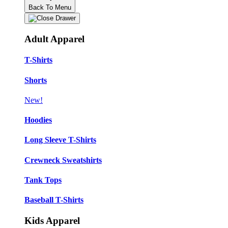
Back To Menu
Adult Apparel
T-Shirts
Shorts
New!
Hoodies
Long Sleeve T-Shirts
Crewneck Sweatshirts
Tank Tops
Baseball T-Shirts
Kids Apparel