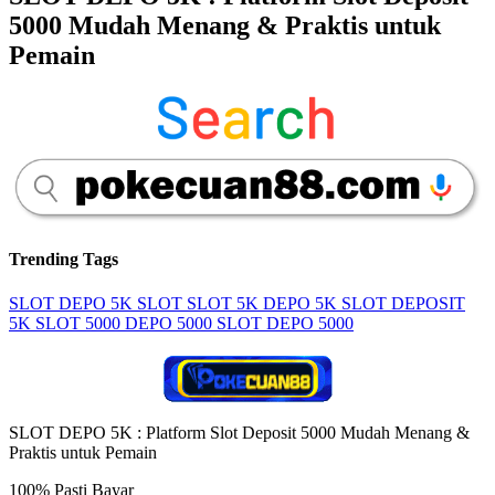
5000 Mudah Menang & Praktis untuk
Pemain
Trending Tags
SLOT DEPO 5K
SLOT
SLOT 5K
DEPO 5K
SLOT DEPOSIT
5K
SLOT 5000
DEPO 5000
SLOT DEPO 5000
SLOT DEPO 5K : Platform Slot Deposit 5000 Mudah Menang &
Praktis untuk Pemain
100% Pasti Bayar