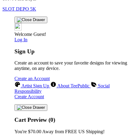
SLOT DEPO 5K
Welcome Guest!
Log In
Sign Up
Create an account to save your favorite designs for viewing
anytime, on any device.
Create an Account
Artist Sign Up
About TeePublic
Social
Responsibility
Create Account
Cart Preview (0)
You're
$70.00
Away from
FREE US Shipping!