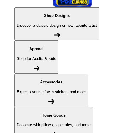
Shop Designs
Discover a classic design or new favorite artist
Apparel
Shop for Adults & Kids
Accessories
Express yourself with stickers and more
Home Goods
Decorate with pillows, tapestries, and more