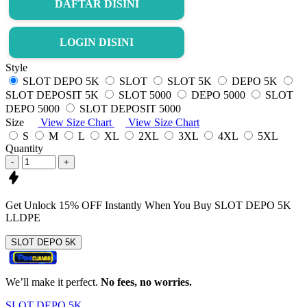
DAFTAR DISINI
LOGIN DISINI
Style
SLOT DEPO 5K
SLOT
SLOT 5K
DEPO 5K
SLOT DEPOSIT 5K
SLOT 5000
DEPO 5000
SLOT
DEPO 5000
SLOT DEPOSIT 5000
Size
View Size Chart
View Size Chart
S
M
L
XL
2XL
3XL
4XL
5XL
Quantity
-
+
Get
Unlock 15%
OFF Instantly When You Buy
SLOT DEPO 5K
LLDPE
SLOT DEPO 5K
We’ll make it perfect.
No fees, no worries.
SLOT DEPO 5K