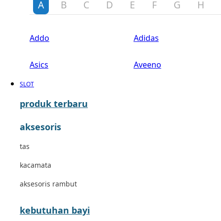
A
B
C
D
E
F
G
H
Addo
Adidas
Asics
Aveeno
SLOT
produk terbaru
aksesoris
tas
kacamata
aksesoris rambut
kebutuhan bayi