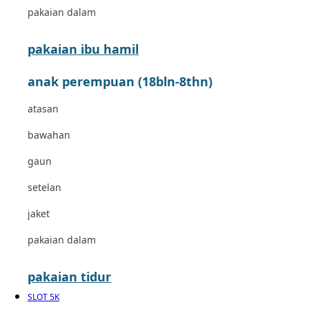
pakaian dalam
pakaian ibu hamil
anak perempuan (18bln-8thn)
atasan
bawahan
gaun
setelan
jaket
pakaian dalam
pakaian tidur
SLOT 5K