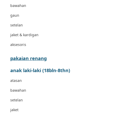
bawahan
gaun
setelan
jaket & kardigan
aksesoris
pakaian renang
anak laki-laki (18bln-8thn)
atasan
bawahan
setelan
jaket