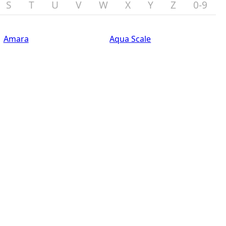
S
T
U
V
W
X
Y
Z
0-9
Amara
Aqua Scale