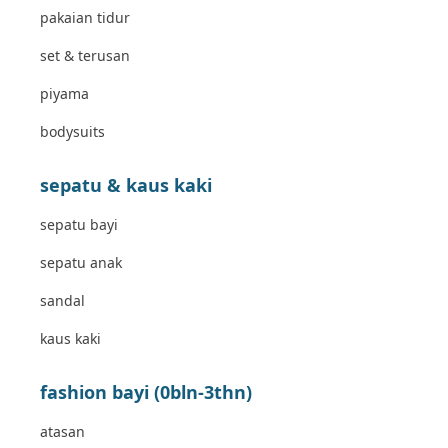
pakaian tidur
set & terusan
piyama
bodysuits
sepatu & kaus kaki
sepatu bayi
sepatu anak
sandal
kaus kaki
fashion bayi (0bln-3thn)
atasan