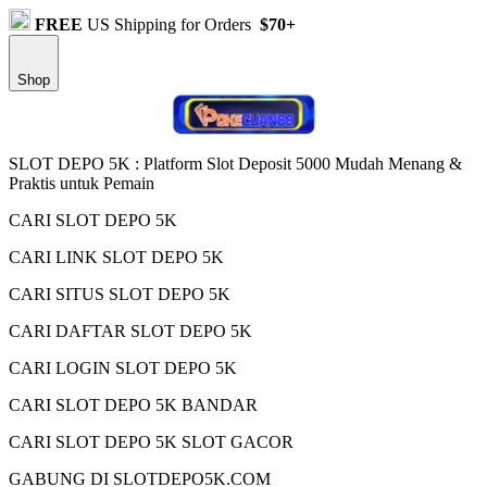
FREE
US Shipping for Orders
$70+
Shop
SLOT DEPO 5K : Platform Slot Deposit 5000 Mudah Menang &
Praktis untuk Pemain
CARI SLOT DEPO 5K
CARI LINK SLOT DEPO 5K
CARI SITUS SLOT DEPO 5K
CARI DAFTAR SLOT DEPO 5K
CARI LOGIN SLOT DEPO 5K
CARI SLOT DEPO 5K BANDAR
CARI SLOT DEPO 5K SLOT GACOR
GABUNG DI SLOTDEPO5K.COM