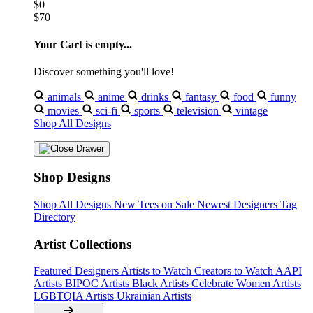
$0
$70
Your Cart is empty...
Discover something you'll love!
animals
anime
drinks
fantasy
food
funny
movies
sci-fi
sports
television
vintage
Shop All Designs
Shop Designs
Shop All Designs
New Tees on Sale
Newest Designers
Tag
Directory
Artist Collections
Featured Designers
Artists to Watch
Creators to Watch
AAPI
Artists
BIPOC Artists
Black Artists
Celebrate Women Artists
LGBTQIA Artists
Ukrainian Artists