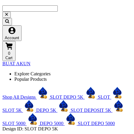
Account
0
Cart
BUAT AKUN
Explore Categories
Popular Products
Shop All Designs
SLOT DEPO 5K
SLOT
SLOT 5K
DEPO 5K
SLOT DEPOSIT 5K
SLOT 5000
DEPO 5000
SLOT DEPO 5000
Design ID: SLOT DEPO 5K