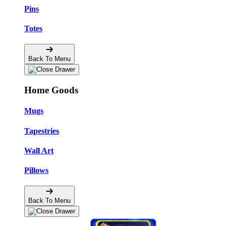
Pins
Totes
Back To Menu
Home Goods
Mugs
Tapestries
Wall Art
Pillows
Back To Menu