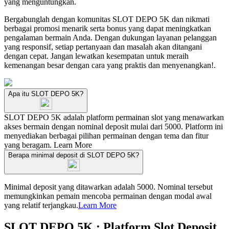
yang menguntungkan.
Bergabunglah dengan komunitas SLOT DEPO 5K dan nikmati
berbagai promosi menarik serta bonus yang dapat meningkatkan
pengalaman bermain Anda. Dengan dukungan layanan pelanggan
yang responsif, setiap pertanyaan dan masalah akan ditangani
dengan cepat. Jangan lewatkan kesempatan untuk meraih
kemenangan besar dengan cara yang praktis dan menyenangkan!.
Apa itu SLOT DEPO 5K?
SLOT DEPO 5K adalah platform permainan slot yang menawarkan
akses bermain dengan nominal deposit mulai dari 5000. Platform ini
menyediakan berbagai pilihan permainan dengan tema dan fitur
yang beragam.
Learn More
Berapa minimal deposit di SLOT DEPO 5K?
Minimal deposit yang ditawarkan adalah 5000. Nominal tersebut
memungkinkan pemain mencoba permainan dengan modal awal
yang relatif terjangkau.
Learn More
SLOT DEPO 5K : Platform Slot Deposit