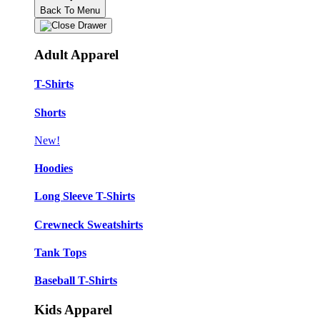
Back To Menu
Adult Apparel
T-Shirts
Shorts
New!
Hoodies
Long Sleeve T-Shirts
Crewneck Sweatshirts
Tank Tops
Baseball T-Shirts
Kids Apparel