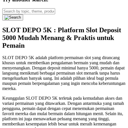
SLOT DEPO 5K : Platform Slot Deposit
5000 Mudah Menang & Praktis untuk
Pemain
SLOT DEPO 5K adalah platform permainan slot yang dirancang
khusus untuk memberikan pengalaman bermain yang mudah dan
menyenangkan. Dengan deposit minimal hanya 5000, pemain dapat
langsung menikmati berbagai permainan slot menarik tanpa harus
mengeluarkan banyak uang. Ini adalah pilihan ideal bagi pemula
maupun pemain berpengalaman yang ingin mencoba keberuntungan
mereka.
Keunggulan SLOT DEPO 5K terletak pada kemudahan akses dan
variasi permainan yang ditawarkan. Dengan antarmuka yang ramah
pengguna, pemain dapat dengan cepat menemukan permainan
favorit mereka dan mulai bermain dalam hitungan menit. Selain itu,
platform ini juga menawarkan peluang menang yang tinggi,
memberikan kesempatan lebih besar untuk meraih kemenangan