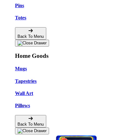
Pins
Totes
Back To Menu
Home Goods
Mugs
Tapestries
Wall Art
Pillows
Back To Menu