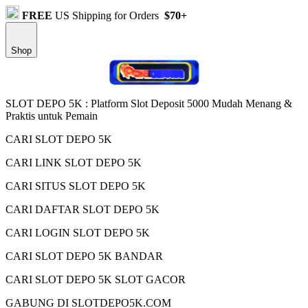
FREE
US Shipping for Orders
$70+
Shop
SLOT DEPO 5K : Platform Slot Deposit 5000 Mudah Menang &
Praktis untuk Pemain
CARI SLOT DEPO 5K
CARI LINK SLOT DEPO 5K
CARI SITUS SLOT DEPO 5K
CARI DAFTAR SLOT DEPO 5K
CARI LOGIN SLOT DEPO 5K
CARI SLOT DEPO 5K BANDAR
CARI SLOT DEPO 5K SLOT GACOR
GABUNG DI SLOTDEPO5K.COM