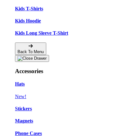
Kids T-Shirts
Kids Hoodie
Kids Long Sleeve T-Shirt
Back To Menu
Accessories
Hats
New!
Stickers
Magnets
Phone Cases