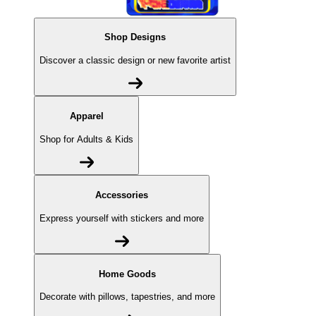
Shop Designs
Discover a classic design or new favorite artist
Apparel
Shop for Adults & Kids
Accessories
Express yourself with stickers and more
Home Goods
Decorate with pillows, tapestries, and more