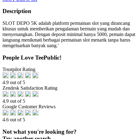
Description
SLOT DEPO 5K adalah platform permainan slot yang dirancang
khusus untuk memberikan pengalaman bermain yang mudah dan
menyenangkan. Dengan deposit minimal hanya 5000, pemain dapat
langsung menikmati berbagai permainan slot menarik tanpa harus
mengeluarkan banyak uang.'
People Love TeePublic!
Trustpilot Rating
4.9 out of 5
Zendesk Satisfaction Rating
4.9 out of 5
Google Customer Reviews
4.6 out of 5
Not what you're looking for?
Try another search.