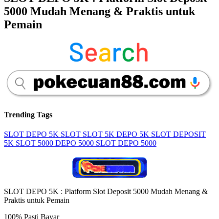
5000 Mudah Menang & Praktis untuk
Pemain
Trending Tags
SLOT DEPO 5K
SLOT
SLOT 5K
DEPO 5K
SLOT DEPOSIT
5K
SLOT 5000
DEPO 5000
SLOT DEPO 5000
SLOT DEPO 5K : Platform Slot Deposit 5000 Mudah Menang &
Praktis untuk Pemain
100% Pasti Bayar