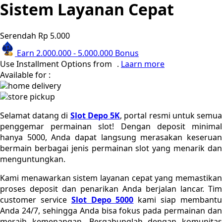
Sistem Layanan Cepat
Playgro
Poled Global
Serendah
Rp 5.000
Ponycycle
Earn
2.000.000
-
5.000.000
Bonus
Use Installment Options from
.
Laarn more
Puma
Available for :
home delivery
Pureats
store pickup
Q
Selamat datang di
Slot Depo 5K
, portal resmi untuk semu
penggemar permainan slot! Dengan deposit minimal
QV Baby
hanya 5000, Anda dapat langsung merasakan keseruan
bermain berbagai jenis permainan slot yang menarik dan
R
menguntungkan.
Real Shades
Kami menawarkan sistem layanan cepat yang memastikan
proses deposit dan penarikan Anda berjalan lancar. Tim
Red Castle
customer service
Slot Depo 5000
kami siap membant
Anda 24/7, sehingga Anda bisa fokus pada permainan dan
Ribbon Madness
meraih kemenangan. Bergabunglah dengan komunitas