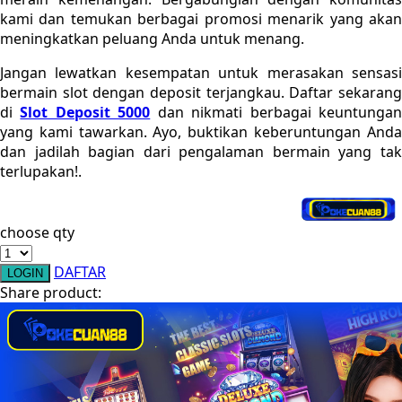
kami dan temukan berbagai promosi menarik yang akan
S
meningkatkan peluang Anda untuk menang.
Sebamed
Jangan lewatkan kesempatan untuk merasakan sensasi
bermain slot dengan deposit terjangkau. Daftar sekarang
Silver Cross
di
Slot Deposit 5000
dan nikmati berbagai keuntunga
Simply Idea
yang kami tawarkan. Ayo, buktikan keberuntungan Anda
dan jadilah bagian dari pengalaman bermain yang tak
Skip Hop
terlupakan!.
Spectra
Squishmallows
choose qty
Starbooks
DAFTAR
LOGIN
Share product:
Stick-O
Stokke
Sudocrem
Sumimo