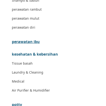
Shampo & Sabun
Little Miss Janis
perawatan rambut
London Taxi
perawatan mulut
Love To Dream
perawatan diri
M
perawatan ibu
Magformers
kesehatan & kebersihan
Mama's Choice
Tissue basah
Mamas&Papas
Laundry & Cleaning
Mamaway
Medical
Maxi Cosi
Air Purifier & Humidifier
Megabloks
Micro
potty