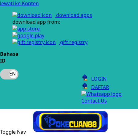
lewati ke Konten
download apps
download app from:
gift registry
Bahasa
ID
LOGIN
DAFTAR
Contact Us
Toggle Nav