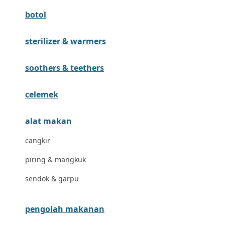
Hauck
botol
Havaianas
sterilizer & warmers
Hegen
Hot Wheels
soothers & teethers
Hybrid
celemek
I
alat makan
Inlacta DHA
cangkir
Interlac
piring & mangkuk
Ivenet
sendok & garpu
J
Jack N Jill
pengolah makanan
Joie