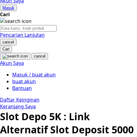
Akun Saya
Masuk
Nordic Natural
Cari
Nuby
Nuna
Pencarian Lanjutan
cancel
O
Cari
cancel
Oh Ma Grain
Akun Saya
Okiedog
Masuk / buat akun
buat akun
P
Bantuan
Peachy
Daftar Keinginan
Keranjang Saya
Phil & Ted's
Slot Depo 5K : Link
Philips Avent
Alternatif Slot Deposit 5000
Pigeon