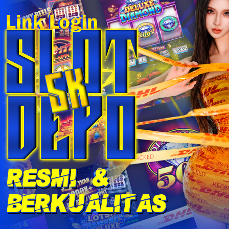
Sunnylife
Sun-Staches
Swimava
T
Tommee Tippee
Trunki
Tutti Bambini
Twistshake
TY Toys
U