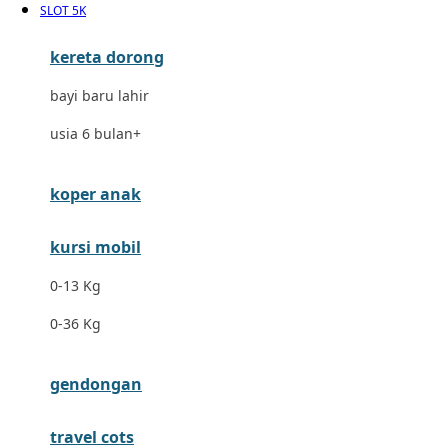
SLOT 5K
Drew
kereta dorong
Dr. Brown's
bayi baru lahir
E
usia 6 bulan+
ELC
Ergobaby
koper anak
Expert Care
kursi mobil
Ezyroller
0-13 Kg
F
0-36 Kg
Felt So Sweet
gendongan
Fisher Price
Flipper
travel cots