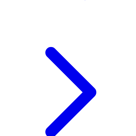
Yamatoya
Z
Zaxy
Zoggs
0-9
4Moms
59S