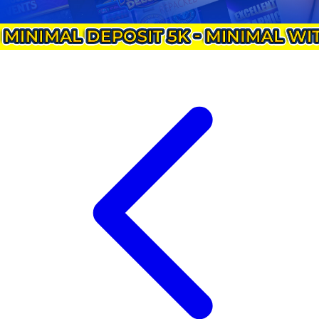
V
Veja
Vitaflow
Vtech
W
Waterland
Wellness
X
Xootz
Y