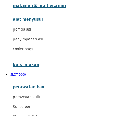
makanan & multivitamin
Joolz
alat menyusui
Jujube
pompa asi
K
penyimpanan asi
Kiddycuts
cooler bags
Kumon
L
kursi makan
Leapfrog
SLOT 5000
Leclerc
perawatan bayi
Lee Vierra
perawatan kulit
Lillebaby
Sunscreen
Little Bird Told Me