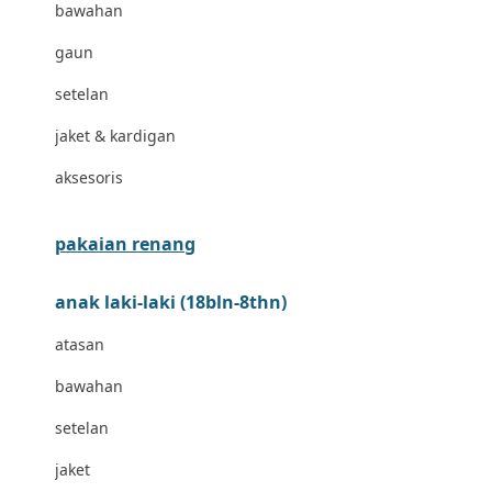
bawahan
Bonnels
gaun
Bravado
setelan
Bruder
jaket & kardigan
Brush Baby
aksesoris
Buds Organics
Bugaboo
pakaian renang
Buggygear
anak laki-laki (18bln-8thn)
Bumkins
atasan
C
bawahan
Cetaphil
setelan
Chicco
jaket