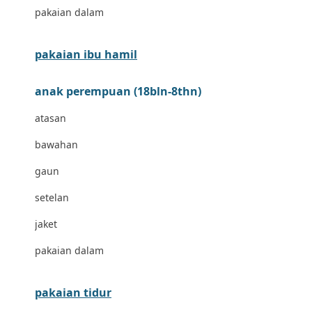
Childlife
pakaian dalam
Clevamama
pakaian ibu hamil
Cocolatte
Cottonseeds
anak perempuan (18bln-8thn)
Cozy N Safe
atasan
Crane
bawahan
Cybex
gaun
D
setelan
Dae Organics
jaket
Docare
pakaian dalam
Doona
pakaian tidur
Down To Earth