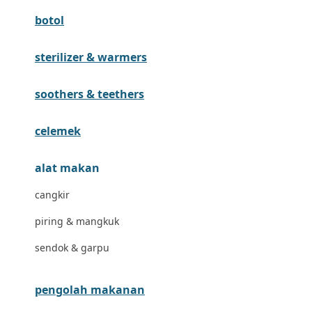
Hauck
botol
Havaianas
sterilizer & warmers
Hegen
Hot Wheels
soothers & teethers
Hybrid
celemek
I
alat makan
Inlacta DHA
cangkir
Interlac
piring & mangkuk
Ivenet
sendok & garpu
J
Jack N Jill
pengolah makanan
Joie