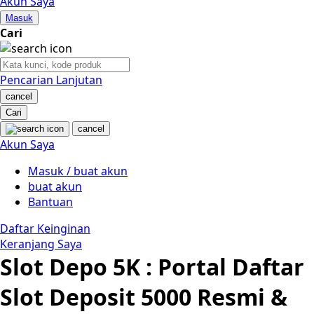
Akun Saya
Masuk
Nordic Natural
Cari
Nuby
Nuna
Pencarian Lanjutan
cancel
O
Cari
cancel
Oh Ma Grain
Akun Saya
Okiedog
Masuk / buat akun
buat akun
P
Bantuan
Peachy
Daftar Keinginan
Keranjang Saya
Phil & Ted's
Slot Depo 5K : Portal Daftar
Philips Avent
Slot Deposit 5000 Resmi &
Pigeon