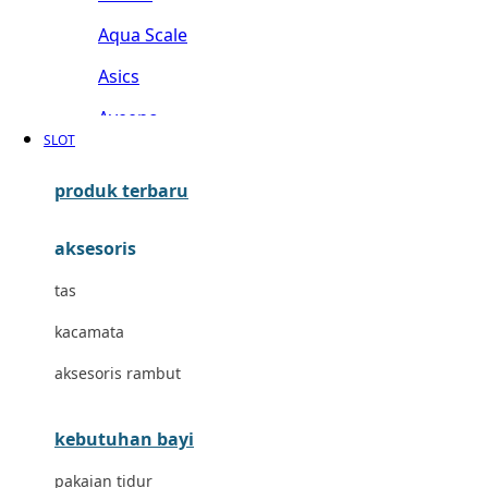
Aqua Scale
Asics
Aveeno
SLOT
Awan
produk terbaru
Azetabio
aksesoris
B
tas
Baabaasheepz
kacamata
Babiators
aksesoris rambut
Baby Dove
Baby Jogger
kebutuhan bayi
Baby Rovega
pakaian tidur