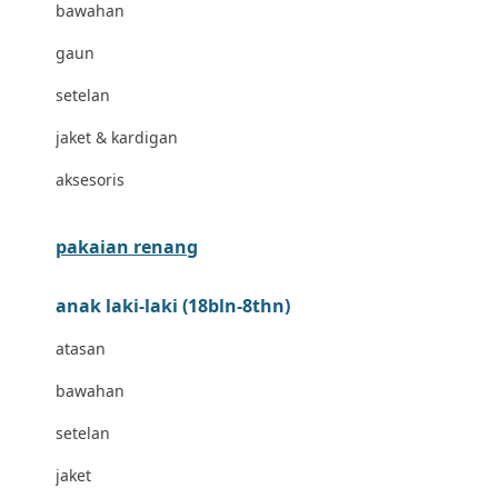
bawahan
Bonnels
gaun
Bravado
setelan
Bruder
jaket & kardigan
Brush Baby
aksesoris
Buds Organics
Bugaboo
pakaian renang
Buggygear
anak laki-laki (18bln-8thn)
Bumkins
atasan
C
bawahan
Cetaphil
setelan
Chicco
jaket