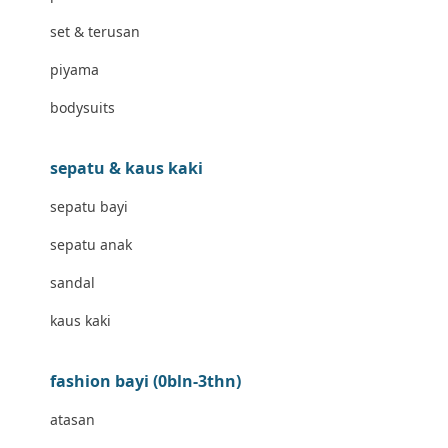
Babybee
set & terusan
Banana Boat
piyama
Banz
bodysuits
Barbie
Beaba
sepatu & kaus kaki
Beauty Barn
sepatu bayi
Bio Oil
sepatu anak
Biolane
sandal
Bite Fighters
kaus kaki
Bizzi Growin
fashion bayi (0bln-3thn)
Blackmores
atasan
Blooming Marvellous