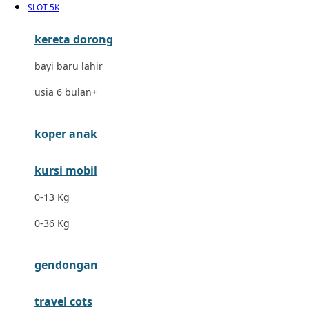
SLOT 5K
Drew
kereta dorong
Dr. Brown's
bayi baru lahir
E
usia 6 bulan+
ELC
Ergobaby
koper anak
Expert Care
kursi mobil
Ezyroller
0-13 Kg
F
0-36 Kg
Felt So Sweet
gendongan
Fisher Price
Flipper
travel cots