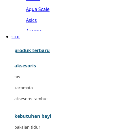
Aqua Scale
Asics
Aveeno
SLOT
Awan
produk terbaru
Azetabio
aksesoris
B
tas
Baabaasheepz
kacamata
Babiators
aksesoris rambut
Baby Dove
Baby Jogger
kebutuhan bayi
Baby Rovega
pakaian tidur