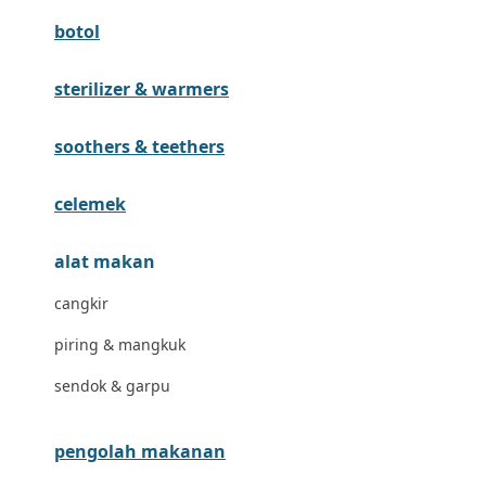
Hauck
botol
Havaianas
sterilizer & warmers
Hegen
Hot Wheels
soothers & teethers
Hybrid
celemek
I
alat makan
Inlacta DHA
cangkir
Interlac
piring & mangkuk
Ivenet
sendok & garpu
J
Jack N Jill
pengolah makanan
Joie