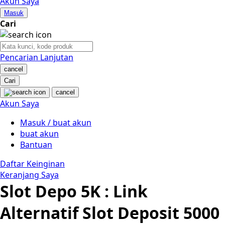
Akun Saya
Masuk
Nordic Natural
Cari
Nuby
Nuna
Pencarian Lanjutan
cancel
O
Cari
cancel
Oh Ma Grain
Akun Saya
Okiedog
Masuk / buat akun
buat akun
P
Bantuan
Peachy
Daftar Keinginan
Keranjang Saya
Phil & Ted's
Slot Depo 5K : Link
Philips Avent
Alternatif Slot Deposit 5000
Pigeon