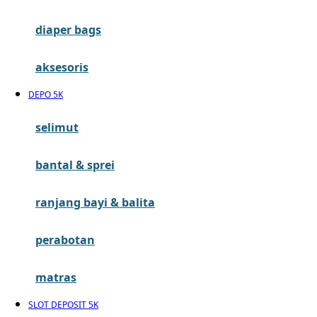
Friends Of Sally
diaper bags
G
aksesoris
Gb
DEPO 5K
Geko
Graco
selimut
Gund
bantal & sprei
H
ranjang bayi & balita
Habbie
perabotan
Haenim
Happy Horse
matras
Happy Tummy
SLOT DEPOSIT 5K