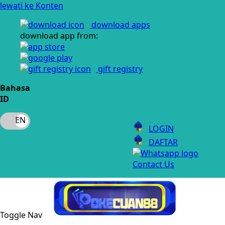
lewati ke Konten
download apps
download app from:
gift registry
Bahasa
ID
LOGIN
DAFTAR
Contact Us
Toggle Nav