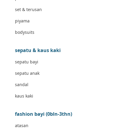
Babybee
set & terusan
Banana Boat
piyama
Banz
bodysuits
Barbie
Beaba
sepatu & kaus kaki
Beauty Barn
sepatu bayi
Bio Oil
sepatu anak
Biolane
sandal
Bite Fighters
kaus kaki
Bizzi Growin
fashion bayi (0bln-3thn)
Blackmores
atasan
Blooming Marvellous