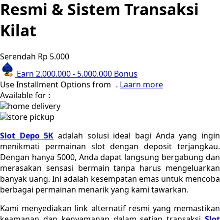
Resmi & Sistem Transaksi
Playgro
Kilat
Poled Global
Ponycycle
Serendah
Rp 5.000
Puma
Earn
2.000.000
-
5.000.000
Bonus
Use Installment Options from
.
Laarn more
Pureats
Available for :
home delivery
Q
store pickup
QV Baby
Slot Depo 5K
adalah solusi ideal bagi Anda yang ingi
menikmati permainan slot dengan deposit terjangkau.
R
Dengan hanya 5000, Anda dapat langsung bergabung dan
merasakan sensasi bermain tanpa harus mengeluarkan
Real Shades
banyak uang. Ini adalah kesempatan emas untuk mencoba
berbagai permainan menarik yang kami tawarkan.
Red Castle
Kami menyediakan link alternatif resmi yang memastikan
Ribbon Madness
keamanan dan kenyamanan dalam setiap transaksi
Slot