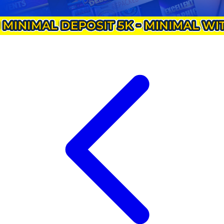
V
Veja
Vitaflow
Vtech
W
Waterland
Wellness
X
Xootz
Y