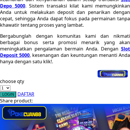
Depo 5000
. Sistem transaksi kilat kami memungkinkan
S
Anda untuk melakukan deposit dan penarikan dengan
cepat, sehingga Anda dapat fokus pada permainan tanpa
Sebamed
khawatir tentang proses yang lambat.
Silver Cross
Bergabunglah dengan komunitas kami dan nikmati
Simply Idea
berbagai bonus serta promosi menarik yang akan
meningkatkan pengalaman bermain Anda. Dengan
Slot
Skip Hop
Deposit 5000
, kesenangan dan keuntungan menanti Anda
hanya dengan satu klik!.
Spectra
Squishmallows
choose qty
Starbooks
DAFTAR
LOGIN
Stick-O
Share product:
Stokke
Sudocrem
Sumimo