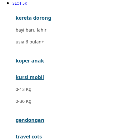
SLOT 5K
Drew
kereta dorong
Dr. Brown's
bayi baru lahir
E
usia 6 bulan+
ELC
Ergobaby
koper anak
Expert Care
kursi mobil
Ezyroller
0-13 Kg
F
0-36 Kg
Felt So Sweet
gendongan
Fisher Price
Flipper
travel cots