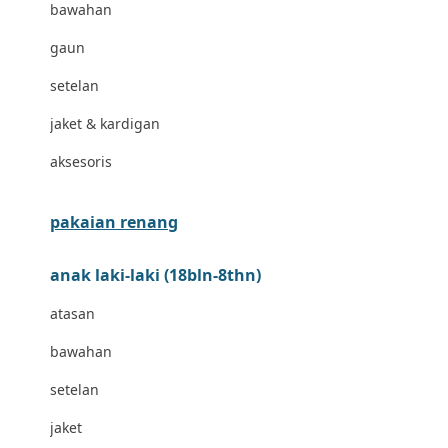
bawahan
Bonnels
gaun
Bravado
setelan
Bruder
jaket & kardigan
Brush Baby
aksesoris
Buds Organics
Bugaboo
pakaian renang
Buggygear
anak laki-laki (18bln-8thn)
Bumkins
atasan
C
bawahan
Cetaphil
setelan
Chicco
jaket