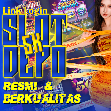
Sunnylife
Sun-Staches
Swimava
T
Tommee Tippee
Trunki
Tutti Bambini
Twistshake
TY Toys
U