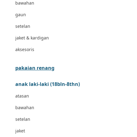
bawahan
Bonnels
gaun
Bravado
setelan
Bruder
jaket & kardigan
Brush Baby
aksesoris
Buds Organics
Bugaboo
pakaian renang
Buggygear
anak laki-laki (18bln-8thn)
Bumkins
atasan
C
bawahan
Cetaphil
setelan
Chicco
jaket