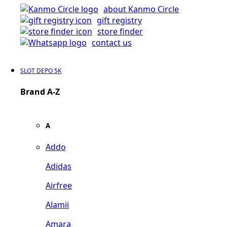
about Kanmo Circle
gift registry
store finder
contact us
SLOT DEPO 5K
Brand A-Z
A
Addo
Adidas
Airfree
Alamii
Amara