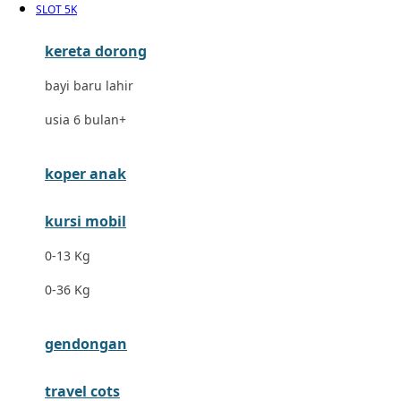
SLOT 5K
Drew
kereta dorong
Dr. Brown's
bayi baru lahir
E
usia 6 bulan+
ELC
Ergobaby
koper anak
Expert Care
kursi mobil
Ezyroller
0-13 Kg
F
0-36 Kg
Felt So Sweet
gendongan
Fisher Price
Flipper
travel cots