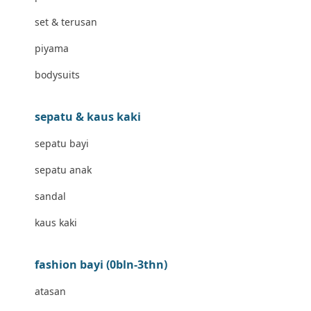
Babybee
set & terusan
Banana Boat
piyama
Banz
bodysuits
Barbie
Beaba
sepatu & kaus kaki
Beauty Barn
sepatu bayi
Bio Oil
sepatu anak
Biolane
sandal
Bite Fighters
kaus kaki
Bizzi Growin
fashion bayi (0bln-3thn)
Blackmores
atasan
Blooming Marvellous