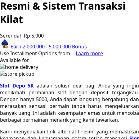
Resmi & Sistem Transaksi
Playgro
Kilat
Poled Global
Ponycycle
Serendah
Rp 5.000
Puma
Earn
2.000.000
-
5.000.000
Bonus
Use Installment Options from
.
Laarn more
Pureats
Available for :
home delivery
Q
store pickup
QV Baby
Slot Depo 5K
adalah solusi ideal bagi Anda yang ingi
menikmati permainan slot dengan deposit terjangkau.
R
Dengan hanya 5000, Anda dapat langsung bergabung dan
merasakan sensasi bermain tanpa harus mengeluarkan
Real Shades
banyak uang. Ini adalah kesempatan emas untuk mencoba
berbagai permainan menarik yang kami tawarkan.
Red Castle
Kami menyediakan link alternatif resmi yang memastikan
Ribbon Madness
keamanan dan kenyamanan dalam setiap transaksi
Slot