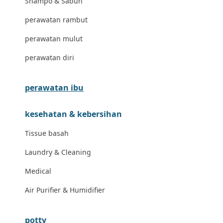
Shampo & Sabun
Little Miss Janis
perawatan rambut
London Taxi
perawatan mulut
Love To Dream
perawatan diri
M
perawatan ibu
Magformers
kesehatan & kebersihan
Mama's Choice
Tissue basah
Mamas&Papas
Laundry & Cleaning
Mamaway
Medical
Maxi Cosi
Air Purifier & Humidifier
Megabloks
Micro
potty