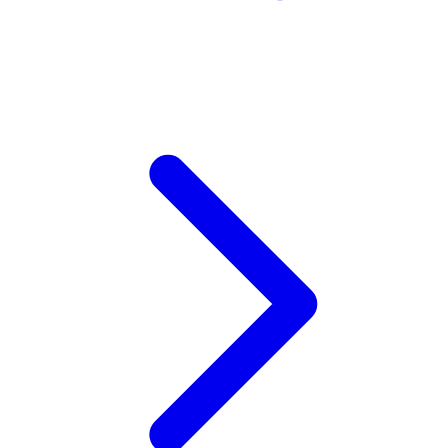
Yamatoya
Z
Zaxy
Zoggs
0-9
4Moms
59S