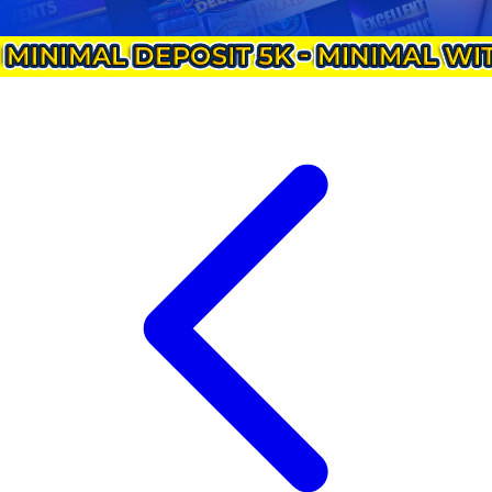
V
Veja
Vitaflow
Vtech
W
Waterland
Wellness
X
Xootz
Y