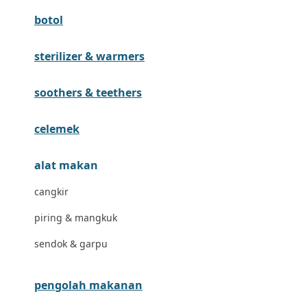
Hauck
botol
Havaianas
sterilizer & warmers
Hegen
Hot Wheels
soothers & teethers
Hybrid
celemek
I
alat makan
Inlacta DHA
cangkir
Interlac
piring & mangkuk
Ivenet
sendok & garpu
J
Jack N Jill
pengolah makanan
Joie