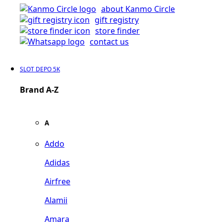
about Kanmo Circle
gift registry
store finder
contact us
SLOT DEPO 5K
Brand A-Z
A
Addo
Adidas
Airfree
Alamii
Amara