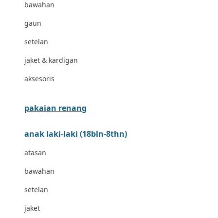
bawahan
Bonnels
gaun
Bravado
setelan
Bruder
jaket & kardigan
Brush Baby
aksesoris
Buds Organics
Bugaboo
pakaian renang
Buggygear
anak laki-laki (18bln-8thn)
Bumkins
atasan
C
bawahan
Cetaphil
setelan
Chicco
jaket