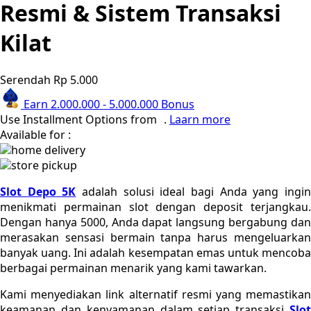
Resmi & Sistem Transaksi
Playgro
Kilat
Poled Global
Ponycycle
Serendah
Rp 5.000
Puma
Earn
2.000.000
-
5.000.000
Bonus
Use Installment Options from
.
Laarn more
Pureats
Available for :
home delivery
Q
store pickup
QV Baby
Slot Depo 5K
adalah solusi ideal bagi Anda yang ingi
menikmati permainan slot dengan deposit terjangkau.
R
Dengan hanya 5000, Anda dapat langsung bergabung dan
merasakan sensasi bermain tanpa harus mengeluarkan
Real Shades
banyak uang. Ini adalah kesempatan emas untuk mencoba
berbagai permainan menarik yang kami tawarkan.
Red Castle
Kami menyediakan link alternatif resmi yang memastikan
Ribbon Madness
keamanan dan kenyamanan dalam setiap transaksi
Slot