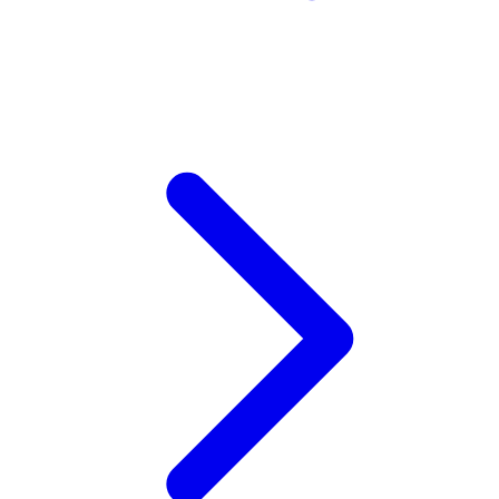
Yamatoya
Z
Zaxy
Zoggs
0-9
4Moms
59S