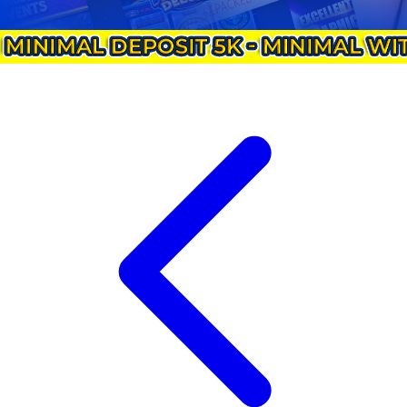
V
Veja
Vitaflow
Vtech
W
Waterland
Wellness
X
Xootz
Y