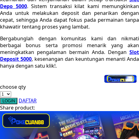
Depo 5000
. Sistem transaksi kilat kami memungkinkan
S
Anda untuk melakukan deposit dan penarikan dengan
cepat, sehingga Anda dapat fokus pada permainan tanpa
Sebamed
khawatir tentang proses yang lambat.
Silver Cross
Bergabunglah dengan komunitas kami dan nikmati
Simply Idea
berbagai bonus serta promosi menarik yang akan
meningkatkan pengalaman bermain Anda. Dengan
Slot
Skip Hop
Deposit 5000
, kesenangan dan keuntungan menanti Anda
hanya dengan satu klik!.
Spectra
Squishmallows
choose qty
Starbooks
DAFTAR
LOGIN
Stick-O
Share product:
Stokke
Sudocrem
Sumimo