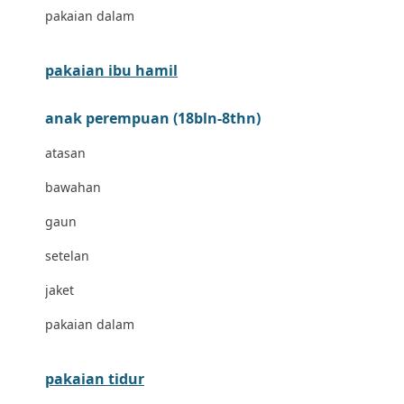
Childlife
pakaian dalam
Clevamama
pakaian ibu hamil
Cocolatte
Cottonseeds
anak perempuan (18bln-8thn)
Cozy N Safe
atasan
Crane
bawahan
Cybex
gaun
D
setelan
Dae Organics
jaket
Docare
pakaian dalam
Doona
pakaian tidur
Down To Earth