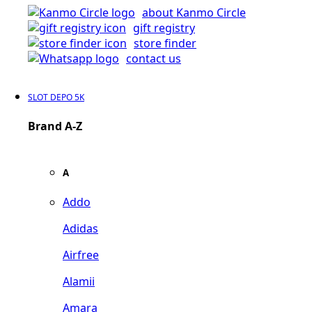
about Kanmo Circle
gift registry
store finder
contact us
SLOT DEPO 5K
Brand A-Z
A
Addo
Adidas
Airfree
Alamii
Amara