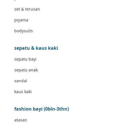
Babybee
set & terusan
Banana Boat
piyama
Banz
bodysuits
Barbie
Beaba
sepatu & kaus kaki
Beauty Barn
sepatu bayi
Bio Oil
sepatu anak
Biolane
sandal
Bite Fighters
kaus kaki
Bizzi Growin
fashion bayi (0bln-3thn)
Blackmores
atasan
Blooming Marvellous