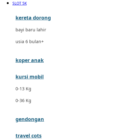
SLOT 5K
Drew
kereta dorong
Dr. Brown's
bayi baru lahir
E
usia 6 bulan+
ELC
Ergobaby
koper anak
Expert Care
kursi mobil
Ezyroller
0-13 Kg
F
0-36 Kg
Felt So Sweet
gendongan
Fisher Price
Flipper
travel cots