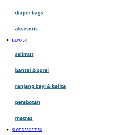
Friends Of Sally
diaper bags
G
aksesoris
Gb
DEPO 5K
Geko
Graco
selimut
Gund
bantal & sprei
H
ranjang bayi & balita
Habbie
perabotan
Haenim
Happy Horse
matras
Happy Tummy
SLOT DEPOSIT 5K