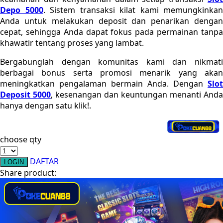
Depo 5000
. Sistem transaksi kilat kami memungkinkan
S
Anda untuk melakukan deposit dan penarikan dengan
cepat, sehingga Anda dapat fokus pada permainan tanpa
Sebamed
khawatir tentang proses yang lambat.
Silver Cross
Bergabunglah dengan komunitas kami dan nikmati
Simply Idea
berbagai bonus serta promosi menarik yang akan
meningkatkan pengalaman bermain Anda. Dengan
Slot
Skip Hop
Deposit 5000
, kesenangan dan keuntungan menanti Anda
hanya dengan satu klik!.
Spectra
Squishmallows
choose qty
Starbooks
DAFTAR
LOGIN
Stick-O
Share product:
Stokke
Sudocrem
Sumimo