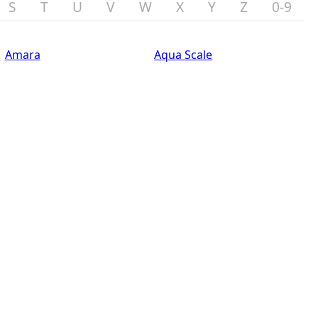
S
T
U
V
W
X
Y
Z
0-9
Amara
Aqua Scale