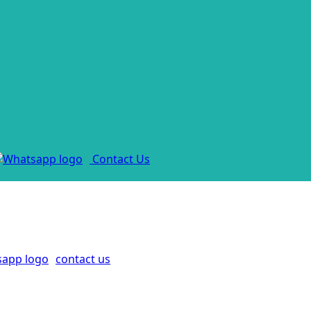
Contact Us
contact us