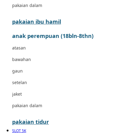
pakaian dalam
pakaian ibu hamil
anak perempuan (18bln-8thn)
atasan
bawahan
gaun
setelan
jaket
pakaian dalam
pakaian tidur
SLOT 5K