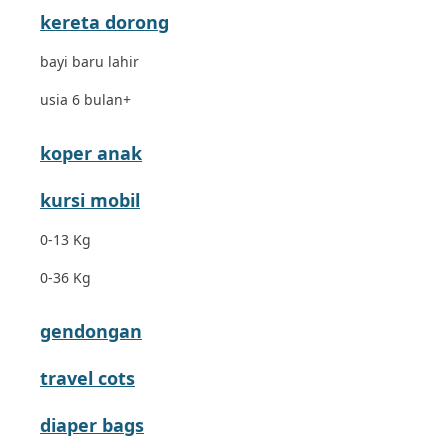
kereta dorong
bayi baru lahir
usia 6 bulan+
koper anak
kursi mobil
0-13 Kg
0-36 Kg
gendongan
travel cots
diaper bags