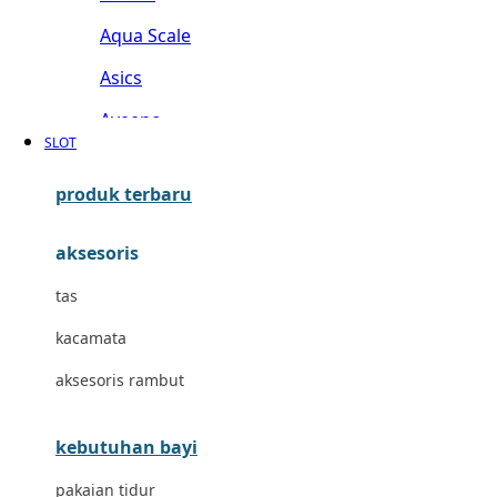
Aqua Scale
Asics
Aveeno
SLOT
Awan
produk terbaru
Azetabio
aksesoris
B
tas
Baabaasheepz
kacamata
Babiators
aksesoris rambut
Baby Dove
Baby Jogger
kebutuhan bayi
Baby Rovega
pakaian tidur