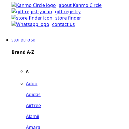
about Kanmo Circle
gift registry
store finder
contact us
SLOT DEPO 5K
Brand A-Z
A
Addo
Adidas
Airfree
Alamii
Amara