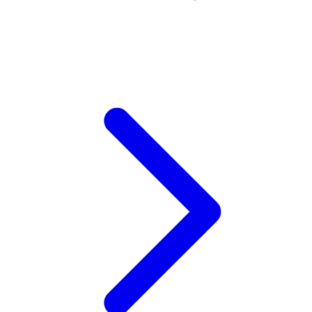
Yamatoya
Z
Zaxy
Zoggs
0-9
4Moms
59S