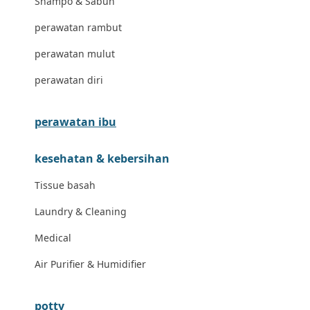
Shampo & Sabun
Little Miss Janis
perawatan rambut
London Taxi
perawatan mulut
Love To Dream
perawatan diri
M
perawatan ibu
Magformers
kesehatan & kebersihan
Mama's Choice
Tissue basah
Mamas&Papas
Laundry & Cleaning
Mamaway
Medical
Maxi Cosi
Air Purifier & Humidifier
Megabloks
Micro
potty