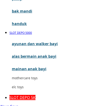
MiDeer
bak mandi
Mimi & Lula
Mini Monkey
handuk
Moby
SLOT DEPO 5000
Momami
ayunan dan walker bayi
Mothercare
alas bermain anak bayi
Mustela
My Buddy Tag
mainan anak bayi
My K
mothercare toys
N
elc toys
Naif
SLOT DEPO 5K
Nike