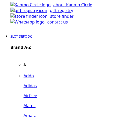
about Kanmo Circle
gift registry
store finder
contact us
SLOT DEPO 5K
Brand A-Z
A
Addo
Adidas
Airfree
Alamii
Amara