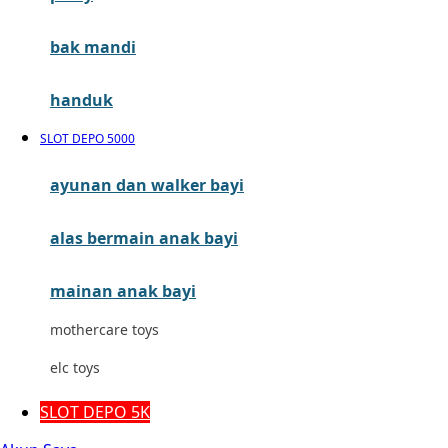
MiDeer
bak mandi
Mimi & Lula
Mini Monkey
handuk
Moby
SLOT DEPO 5000
Momami
ayunan dan walker bayi
Mothercare
alas bermain anak bayi
Mustela
My Buddy Tag
mainan anak bayi
My K
mothercare toys
N
elc toys
Naif
SLOT DEPO 5K
Nike