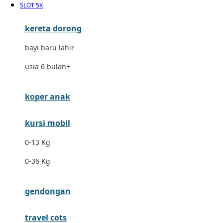
SLOT 5K
Drew
kereta dorong
Dr. Brown's
bayi baru lahir
E
usia 6 bulan+
ELC
Ergobaby
koper anak
Expert Care
kursi mobil
Ezyroller
0-13 Kg
F
0-36 Kg
Felt So Sweet
gendongan
Fisher Price
Flipper
travel cots