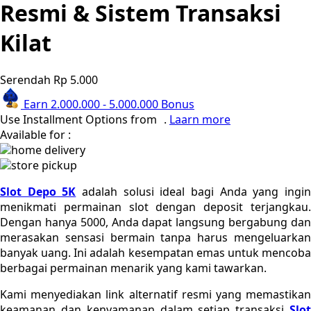
Resmi & Sistem Transaksi
Playgro
Kilat
Poled Global
Ponycycle
Serendah
Rp 5.000
Puma
Earn
2.000.000
-
5.000.000
Bonus
Use Installment Options from
.
Laarn more
Pureats
Available for :
home delivery
Q
store pickup
QV Baby
Slot Depo 5K
adalah solusi ideal bagi Anda yang ingi
menikmati permainan slot dengan deposit terjangkau.
R
Dengan hanya 5000, Anda dapat langsung bergabung dan
merasakan sensasi bermain tanpa harus mengeluarkan
Real Shades
banyak uang. Ini adalah kesempatan emas untuk mencoba
berbagai permainan menarik yang kami tawarkan.
Red Castle
Kami menyediakan link alternatif resmi yang memastikan
Ribbon Madness
keamanan dan kenyamanan dalam setiap transaksi
Slot