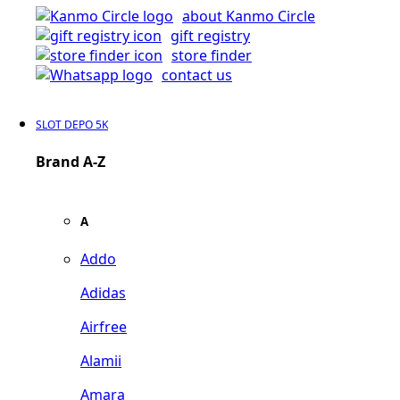
about Kanmo Circle
gift registry
store finder
contact us
SLOT DEPO 5K
Brand A-Z
A
Addo
Adidas
Airfree
Alamii
Amara