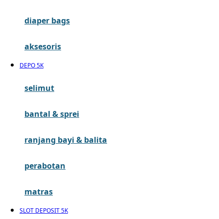
Friends Of Sally
diaper bags
G
aksesoris
Gb
DEPO 5K
Geko
Graco
selimut
Gund
bantal & sprei
H
ranjang bayi & balita
Habbie
perabotan
Haenim
Happy Horse
matras
Happy Tummy
SLOT DEPOSIT 5K