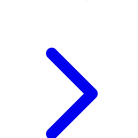
Yamatoya
Z
Zaxy
Zoggs
0-9
4Moms
59S