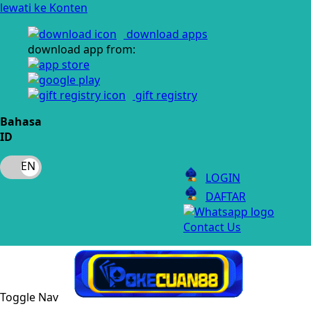
lewati ke Konten
download apps
download app from:
gift registry
Bahasa
ID
LOGIN
DAFTAR
Contact Us
Toggle Nav