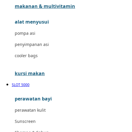
makanan & multivitamin
Joolz
alat menyusui
Jujube
pompa asi
K
penyimpanan asi
Kiddycuts
cooler bags
Kumon
L
kursi makan
Leapfrog
SLOT 5000
Leclerc
perawatan bayi
Lee Vierra
perawatan kulit
Lillebaby
Sunscreen
Little Bird Told Me