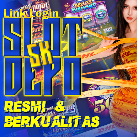
Sunnylife
Sun-Staches
Swimava
T
Tommee Tippee
Trunki
Tutti Bambini
Twistshake
TY Toys
U