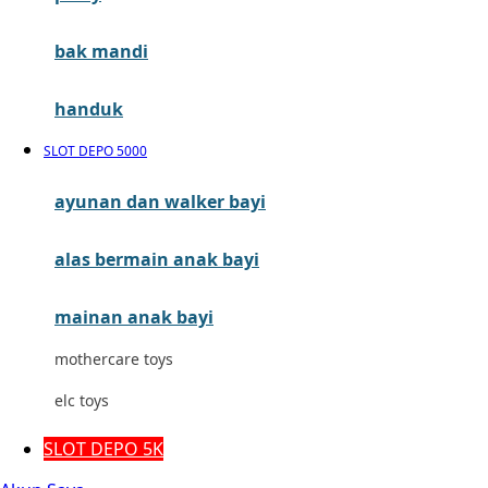
MiDeer
bak mandi
Mimi & Lula
Mini Monkey
handuk
Moby
SLOT DEPO 5000
Momami
ayunan dan walker bayi
Mothercare
alas bermain anak bayi
Mustela
My Buddy Tag
mainan anak bayi
My K
mothercare toys
N
elc toys
Naif
SLOT DEPO 5K
Nike