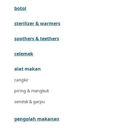
Hauck
botol
Havaianas
sterilizer & warmers
Hegen
Hot Wheels
soothers & teethers
Hybrid
celemek
I
alat makan
Inlacta DHA
cangkir
Interlac
piring & mangkuk
Ivenet
sendok & garpu
J
Jack N Jill
pengolah makanan
Joie