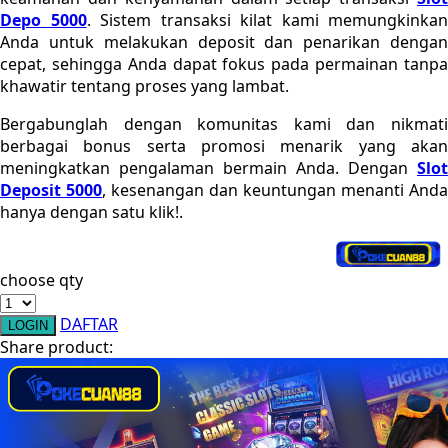
Depo 5000
. Sistem transaksi kilat kami memungkinkan
S
Anda untuk melakukan deposit dan penarikan dengan
cepat, sehingga Anda dapat fokus pada permainan tanpa
Sebamed
khawatir tentang proses yang lambat.
Silver Cross
Bergabunglah dengan komunitas kami dan nikmati
Simply Idea
berbagai bonus serta promosi menarik yang akan
meningkatkan pengalaman bermain Anda. Dengan
Slot
Skip Hop
Deposit 5000
, kesenangan dan keuntungan menanti Anda
hanya dengan satu klik!.
Spectra
Squishmallows
choose qty
Starbooks
DAFTAR
LOGIN
Stick-O
Share product:
Stokke
Sudocrem
Sumimo