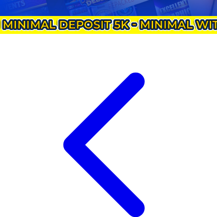
V
Veja
Vitaflow
Vtech
W
Waterland
Wellness
X
Xootz
Y