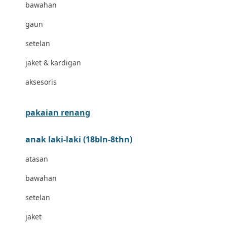
bawahan
Bonnels
gaun
Bravado
setelan
Bruder
jaket & kardigan
Brush Baby
aksesoris
Buds Organics
Bugaboo
pakaian renang
Buggygear
anak laki-laki (18bln-8thn)
Bumkins
atasan
C
bawahan
Cetaphil
setelan
Chicco
jaket