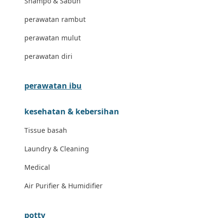
Shampo & Sabun
Little Miss Janis
perawatan rambut
London Taxi
perawatan mulut
Love To Dream
perawatan diri
M
perawatan ibu
Magformers
kesehatan & kebersihan
Mama's Choice
Tissue basah
Mamas&Papas
Laundry & Cleaning
Mamaway
Medical
Maxi Cosi
Air Purifier & Humidifier
Megabloks
Micro
potty