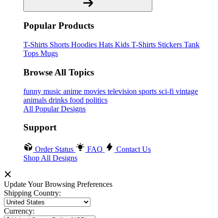
Popular Products
T-Shirts
Shorts
Hoodies
Hats
Kids T-Shirts
Stickers
Tank
Tops
Mugs
Browse All Topics
funny
music
anime
movies
television
sports
sci-fi
vintage
animals
drinks
food
politics
All Popular Designs
Support
Order Status
FAQ
Contact Us
Shop All Designs
Update Your Browsing Preferences
Shipping Country:
Currency: