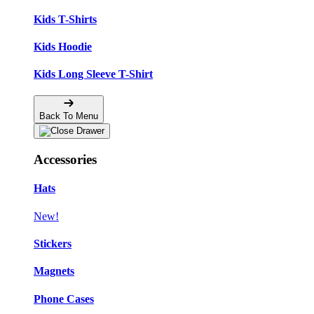
Kids T-Shirts
Kids Hoodie
Kids Long Sleeve T-Shirt
Back To Menu
Accessories
Hats
New!
Stickers
Magnets
Phone Cases