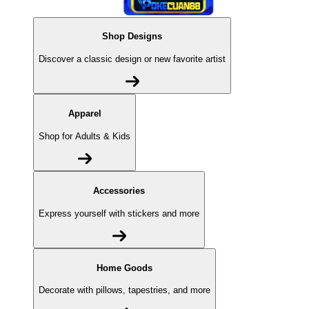
Shop Designs
Discover a classic design or new favorite artist
Apparel
Shop for Adults & Kids
Accessories
Express yourself with stickers and more
Home Goods
Decorate with pillows, tapestries, and more