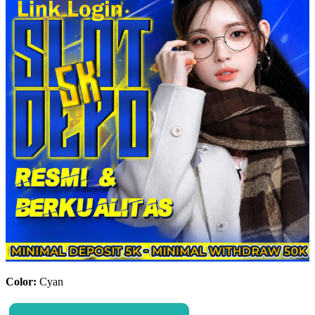
Color:
Cyan