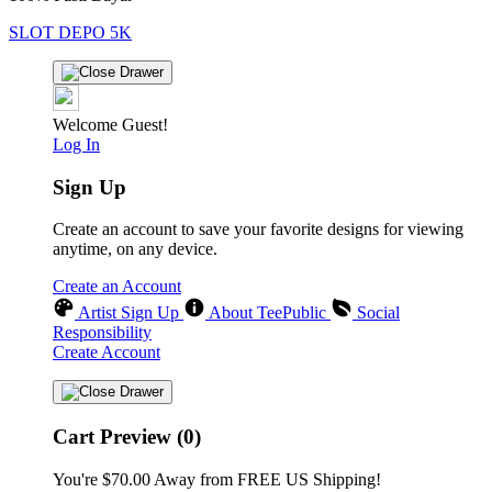
SLOT DEPO 5K
Welcome Guest!
Log In
Sign Up
Create an account to save your favorite designs for viewing
anytime, on any device.
Create an Account
Artist Sign Up
About TeePublic
Social
Responsibility
Create Account
Cart Preview (0)
You're
$70.00
Away from
FREE US Shipping!