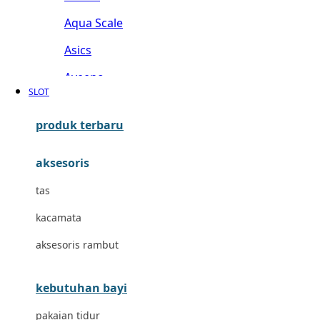
Aqua Scale
Asics
Aveeno
SLOT
Awan
produk terbaru
Azetabio
aksesoris
B
tas
Baabaasheepz
kacamata
Babiators
aksesoris rambut
Baby Dove
Baby Jogger
kebutuhan bayi
Baby Rovega
pakaian tidur