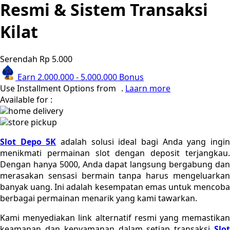
Resmi & Sistem Transaksi
Playgro
Kilat
Poled Global
Ponycycle
Serendah
Rp 5.000
Puma
Earn
2.000.000
-
5.000.000
Bonus
Use Installment Options from
.
Laarn more
Pureats
Available for :
home delivery
Q
store pickup
QV Baby
Slot Depo 5K
adalah solusi ideal bagi Anda yang ingi
menikmati permainan slot dengan deposit terjangkau.
R
Dengan hanya 5000, Anda dapat langsung bergabung dan
merasakan sensasi bermain tanpa harus mengeluarkan
Real Shades
banyak uang. Ini adalah kesempatan emas untuk mencoba
berbagai permainan menarik yang kami tawarkan.
Red Castle
Kami menyediakan link alternatif resmi yang memastikan
Ribbon Madness
keamanan dan kenyamanan dalam setiap transaksi
Slot