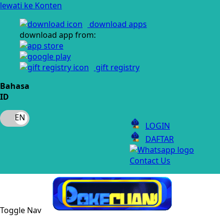
lewati ke Konten
download apps
download app from:
gift registry
Bahasa
ID
LOGIN
DAFTAR
Contact Us
Toggle Nav