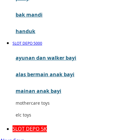
MiDeer
bak mandi
Mimi & Lula
Mini Monkey
handuk
Moby
SLOT DEPO 5000
Momami
ayunan dan walker bayi
Mothercare
alas bermain anak bayi
Mustela
My Buddy Tag
mainan anak bayi
My K
mothercare toys
N
elc toys
Naif
SLOT DEPO 5K
Nike