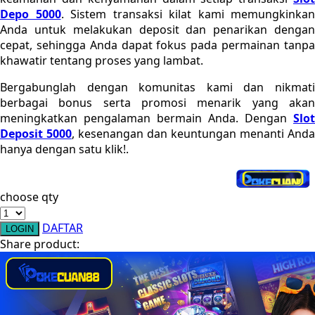
Depo 5000
. Sistem transaksi kilat kami memungkinkan
S
Anda untuk melakukan deposit dan penarikan dengan
cepat, sehingga Anda dapat fokus pada permainan tanpa
Sebamed
khawatir tentang proses yang lambat.
Silver Cross
Bergabunglah dengan komunitas kami dan nikmati
Simply Idea
berbagai bonus serta promosi menarik yang akan
meningkatkan pengalaman bermain Anda. Dengan
Slot
Skip Hop
Deposit 5000
, kesenangan dan keuntungan menanti Anda
hanya dengan satu klik!.
Spectra
Squishmallows
choose qty
Starbooks
DAFTAR
LOGIN
Stick-O
Share product:
Stokke
Sudocrem
Sumimo