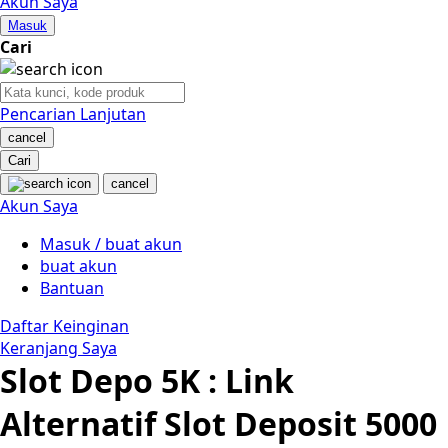
Akun Saya
Masuk
Nordic Natural
Cari
Nuby
Nuna
Pencarian Lanjutan
cancel
O
Cari
cancel
Oh Ma Grain
Akun Saya
Okiedog
Masuk / buat akun
buat akun
P
Bantuan
Peachy
Daftar Keinginan
Keranjang Saya
Phil & Ted's
Slot Depo 5K : Link
Philips Avent
Alternatif Slot Deposit 5000
Pigeon