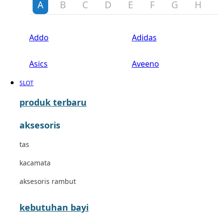
A
B
C
D
E
F
G
H
Addo
Adidas
Asics
Aveeno
SLOT
produk terbaru
aksesoris
tas
kacamata
aksesoris rambut
kebutuhan bayi