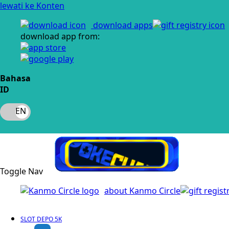
lewati ke Konten
download apps
download app from:
Bahasa
ID
Toggle Nav
about Kanmo Circle
SLOT DEPO 5K