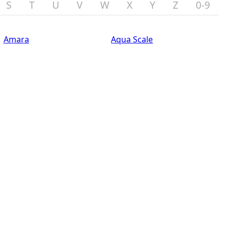
S
T
U
V
W
X
Y
Z
0-9
Amara
Aqua Scale