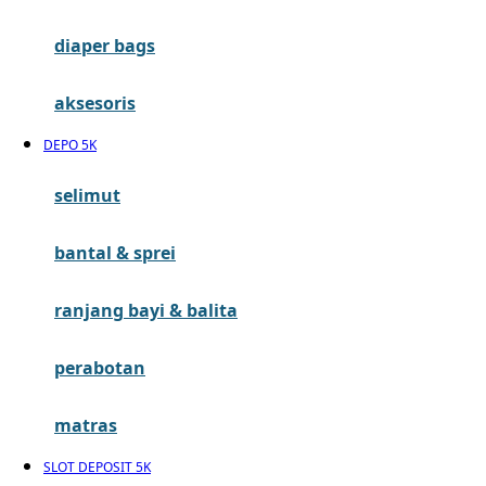
Friends Of Sally
diaper bags
G
aksesoris
Gb
DEPO 5K
Geko
Graco
selimut
Gund
bantal & sprei
H
ranjang bayi & balita
Habbie
perabotan
Haenim
Happy Horse
matras
Happy Tummy
SLOT DEPOSIT 5K