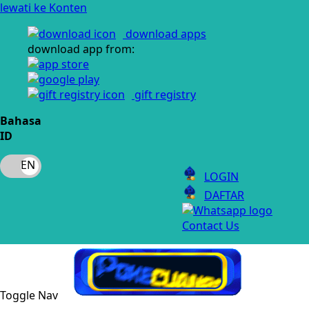
lewati ke Konten
download apps
download app from:
gift registry
Bahasa
ID
LOGIN
DAFTAR
Contact Us
Toggle Nav