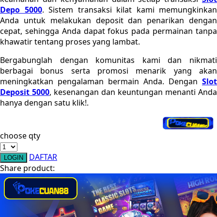
Depo 5000
. Sistem transaksi kilat kami memungkinkan
S
Anda untuk melakukan deposit dan penarikan dengan
cepat, sehingga Anda dapat fokus pada permainan tanpa
Sebamed
khawatir tentang proses yang lambat.
Silver Cross
Bergabunglah dengan komunitas kami dan nikmati
Simply Idea
berbagai bonus serta promosi menarik yang akan
meningkatkan pengalaman bermain Anda. Dengan
Slot
Skip Hop
Deposit 5000
, kesenangan dan keuntungan menanti Anda
hanya dengan satu klik!.
Spectra
Squishmallows
choose qty
Starbooks
DAFTAR
LOGIN
Stick-O
Share product:
Stokke
Sudocrem
Sumimo