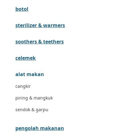
Hauck
botol
Havaianas
sterilizer & warmers
Hegen
Hot Wheels
soothers & teethers
Hybrid
celemek
I
alat makan
Inlacta DHA
cangkir
Interlac
piring & mangkuk
Ivenet
sendok & garpu
J
Jack N Jill
pengolah makanan
Joie