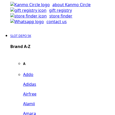
about Kanmo Circle
gift registry
store finder
contact us
SLOT DEPO 5K
Brand A-Z
A
Addo
Adidas
Airfree
Alamii
Amara