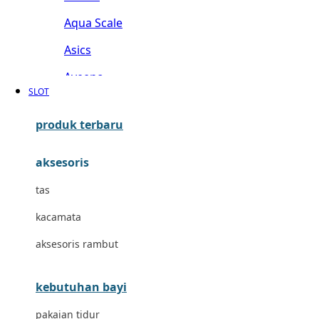
Aqua Scale
Asics
Aveeno
SLOT
Awan
produk terbaru
Azetabio
aksesoris
B
tas
Baabaasheepz
kacamata
Babiators
aksesoris rambut
Baby Dove
Baby Jogger
kebutuhan bayi
Baby Rovega
pakaian tidur