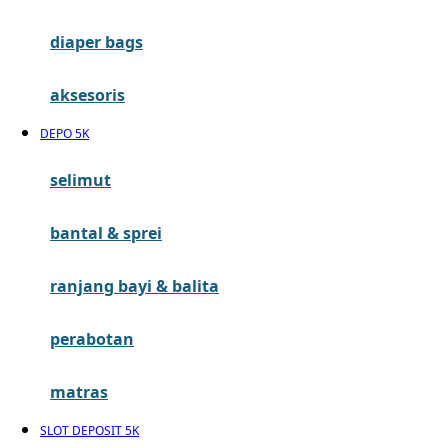
Friends Of Sally
diaper bags
G
aksesoris
Gb
DEPO 5K
Geko
Graco
selimut
Gund
bantal & sprei
H
ranjang bayi & balita
Habbie
perabotan
Haenim
Happy Horse
matras
Happy Tummy
SLOT DEPOSIT 5K