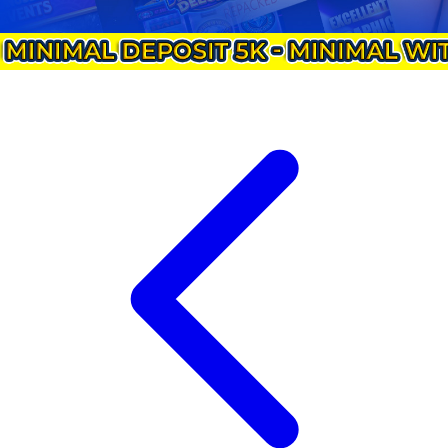
V
Veja
Vitaflow
Vtech
W
Waterland
Wellness
X
Xootz
Y