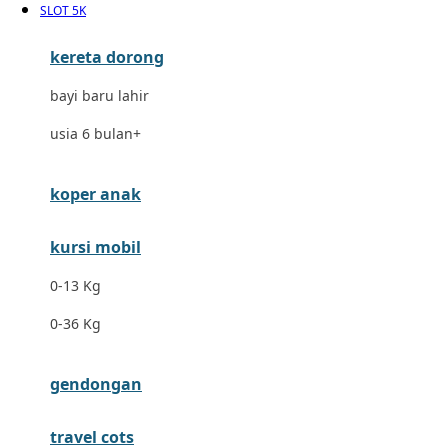
SLOT 5K
Drew
kereta dorong
Dr. Brown's
bayi baru lahir
E
usia 6 bulan+
ELC
Ergobaby
koper anak
Expert Care
kursi mobil
Ezyroller
0-13 Kg
F
0-36 Kg
Felt So Sweet
gendongan
Fisher Price
Flipper
travel cots