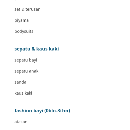
Babybee
set & terusan
Banana Boat
piyama
Banz
bodysuits
Barbie
Beaba
sepatu & kaus kaki
Beauty Barn
sepatu bayi
Bio Oil
sepatu anak
Biolane
sandal
Bite Fighters
kaus kaki
Bizzi Growin
fashion bayi (0bln-3thn)
Blackmores
atasan
Blooming Marvellous