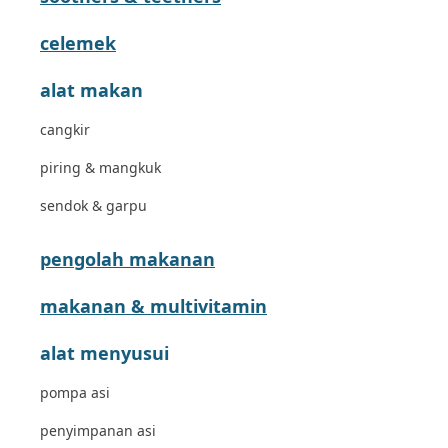
celemek
alat makan
cangkir
piring & mangkuk
sendok & garpu
pengolah makanan
makanan & multivitamin
alat menyusui
pompa asi
penyimpanan asi