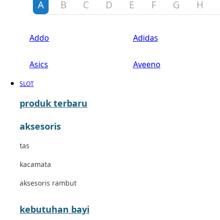
A
B
C
D
E
F
G
H
Addo
Adidas
Asics
Aveeno
SLOT
produk terbaru
aksesoris
tas
kacamata
aksesoris rambut
kebutuhan bayi