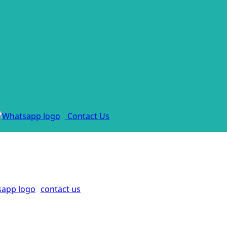
Contact Us
contact us