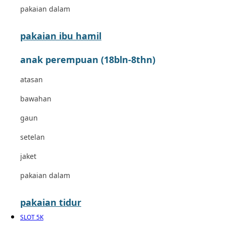
pakaian dalam
pakaian ibu hamil
anak perempuan (18bln-8thn)
atasan
bawahan
gaun
setelan
jaket
pakaian dalam
pakaian tidur
SLOT 5K