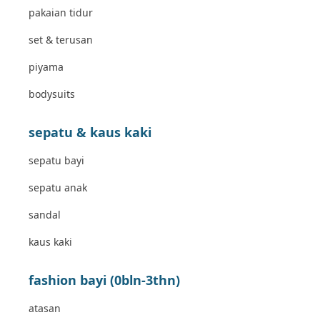
pakaian tidur
set & terusan
piyama
bodysuits
sepatu & kaus kaki
sepatu bayi
sepatu anak
sandal
kaus kaki
fashion bayi (0bln-3thn)
atasan