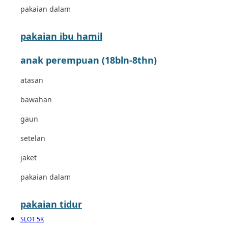
pakaian dalam
pakaian ibu hamil
anak perempuan (18bln-8thn)
atasan
bawahan
gaun
setelan
jaket
pakaian dalam
pakaian tidur
SLOT 5K