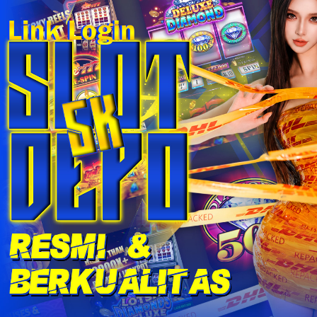
Sunnylife
Sun-Staches
Swimava
T
Tommee Tippee
Trunki
Tutti Bambini
Twistshake
TY Toys
U