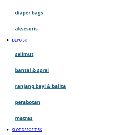
Friends Of Sally
diaper bags
G
aksesoris
Gb
DEPO 5K
Geko
Graco
selimut
Gund
bantal & sprei
H
ranjang bayi & balita
Habbie
perabotan
Haenim
Happy Horse
matras
Happy Tummy
SLOT DEPOSIT 5K