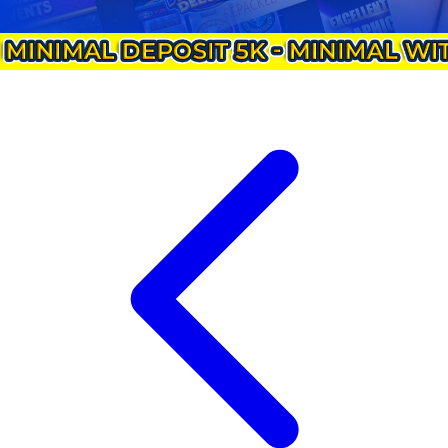
V
Veja
Vitaflow
Vtech
W
Waterland
Wellness
X
Xootz
Y