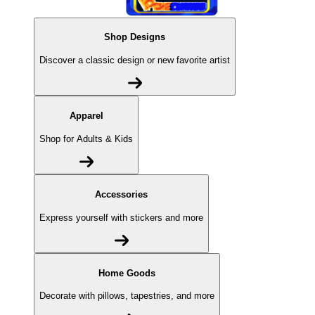
Shop Designs
Discover a classic design or new favorite artist
Apparel
Shop for Adults & Kids
Accessories
Express yourself with stickers and more
Home Goods
Decorate with pillows, tapestries, and more