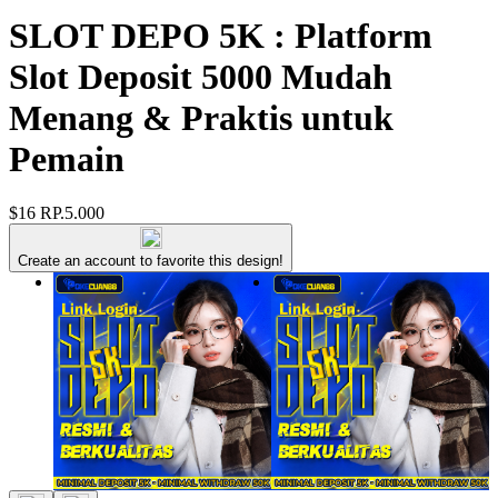
SLOT DEPO 5K : Platform
Slot Deposit 5000 Mudah
Menang & Praktis untuk
Pemain
$16
RP.5.000
Create an account to favorite this design!