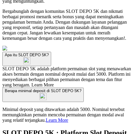
yang menguntungkan.
Bergabunglah dengan komunitas SLOT DEPO 5K dan nikmati
berbagai promosi menarik serta bonus yang dapat meningkatkan
pengalaman bermain Anda. Dengan dukungan layanan pelanggan
yang responsif, setiap pertanyaan dan masalah akan ditangani
dengan cepat. Jangan lewatkan kesempatan untuk meraih
kemenangan besar dengan cara yang praktis dan menyenangkan!.
Apa itu SLOT DEPO 5K?
SLOT DEPO 5K adalah platform permainan slot yang menawarkan
akses bermain dengan nominal deposit mulai dari 5000. Platform ini
menyediakan berbagai pilihan permainan dengan tema dan fitur
yang beragam.
Learn More
Berapa minimal deposit di SLOT DEPO 5K?
Minimal deposit yang ditawarkan adalah 5000. Nominal tersebut
memungkinkan pemain mencoba permainan dengan modal awal
yang relatif terjangkau.
Learn More
SLOT DEPO 5K : Platform Slot Deposit