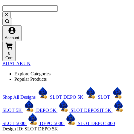
Account
0
Cart
BUAT AKUN
Explore Categories
Popular Products
Shop All Designs
SLOT DEPO 5K
SLOT
SLOT 5K
DEPO 5K
SLOT DEPOSIT 5K
SLOT 5000
DEPO 5000
SLOT DEPO 5000
Design ID: SLOT DEPO 5K