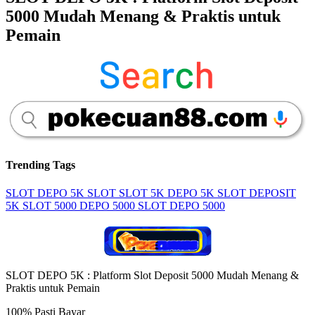
5000 Mudah Menang & Praktis untuk
Pemain
Trending Tags
SLOT DEPO 5K
SLOT
SLOT 5K
DEPO 5K
SLOT DEPOSIT
5K
SLOT 5000
DEPO 5000
SLOT DEPO 5000
SLOT DEPO 5K : Platform Slot Deposit 5000 Mudah Menang &
Praktis untuk Pemain
100% Pasti Bayar