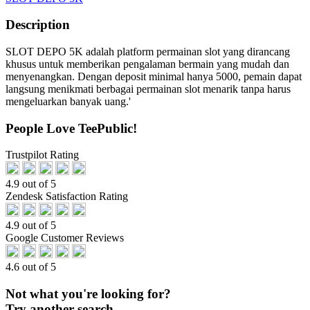
Description
SLOT DEPO 5K adalah platform permainan slot yang dirancang
khusus untuk memberikan pengalaman bermain yang mudah dan
menyenangkan. Dengan deposit minimal hanya 5000, pemain dapat
langsung menikmati berbagai permainan slot menarik tanpa harus
mengeluarkan banyak uang.'
People Love TeePublic!
Trustpilot Rating
4.9 out of 5
Zendesk Satisfaction Rating
4.9 out of 5
Google Customer Reviews
4.6 out of 5
Not what you're looking for?
Try another search.