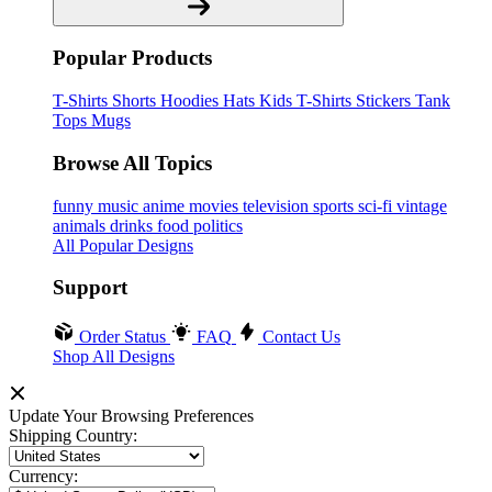
Popular Products
T-Shirts
Shorts
Hoodies
Hats
Kids T-Shirts
Stickers
Tank
Tops
Mugs
Browse All Topics
funny
music
anime
movies
television
sports
sci-fi
vintage
animals
drinks
food
politics
All Popular Designs
Support
Order Status
FAQ
Contact Us
Shop All Designs
Update Your Browsing Preferences
Shipping Country:
Currency: