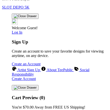
SLOT DEPO 5K
Welcome Guest!
Log In
Sign Up
Create an account to save your favorite designs for viewing
anytime, on any device.
Create an Account
Artist Sign Up
About TeePublic
Social
Responsibility
Create Account
Cart Preview (0)
You're
$70.00
Away from
FREE US Shipping!