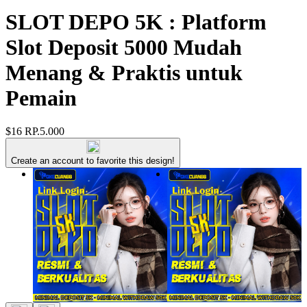
SLOT DEPO 5K : Platform
Slot Deposit 5000 Mudah
Menang & Praktis untuk
Pemain
$16
RP.5.000
Create an account to favorite this design!