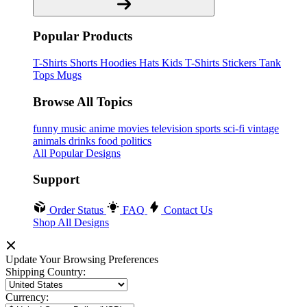
Popular Products
T-Shirts
Shorts
Hoodies
Hats
Kids T-Shirts
Stickers
Tank
Tops
Mugs
Browse All Topics
funny
music
anime
movies
television
sports
sci-fi
vintage
animals
drinks
food
politics
All Popular Designs
Support
Order Status
FAQ
Contact Us
Shop All Designs
Update Your Browsing Preferences
Shipping Country:
Currency: