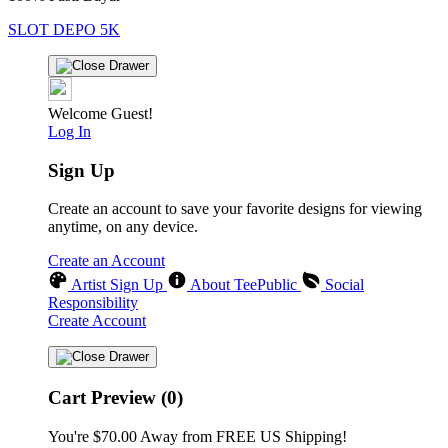
SLOT DEPO 5K
Welcome Guest!
Log In
Sign Up
Create an account to save your favorite designs for viewing
anytime, on any device.
Create an Account
Artist Sign Up
About TeePublic
Social
Responsibility
Create Account
Cart Preview (0)
You're
$70.00
Away from
FREE US Shipping!