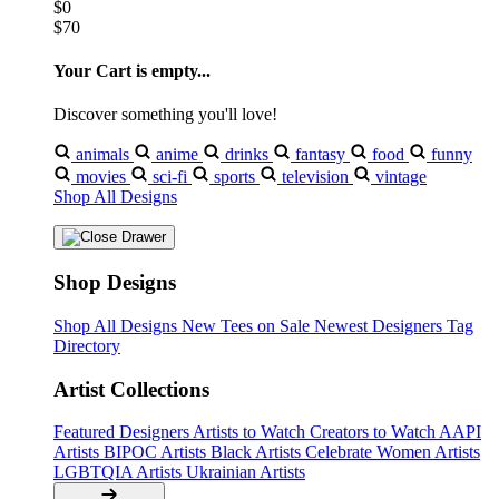
$0
$70
Your Cart is empty...
Discover something you'll love!
animals
anime
drinks
fantasy
food
funny
movies
sci-fi
sports
television
vintage
Shop All Designs
Shop Designs
Shop All Designs
New Tees on Sale
Newest Designers
Tag
Directory
Artist Collections
Featured Designers
Artists to Watch
Creators to Watch
AAPI
Artists
BIPOC Artists
Black Artists
Celebrate Women Artists
LGBTQIA Artists
Ukrainian Artists