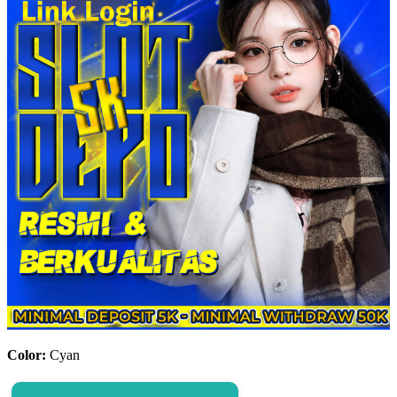
Color:
Cyan