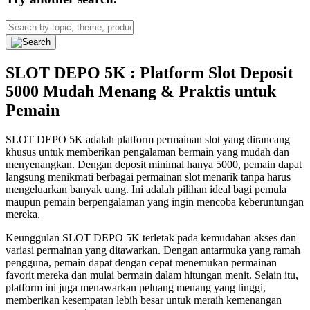
SLOT DEPO 5K : Platform Slot Deposit
5000 Mudah Menang & Praktis untuk
Pemain
SLOT DEPO 5K adalah platform permainan slot yang dirancang
khusus untuk memberikan pengalaman bermain yang mudah dan
menyenangkan. Dengan deposit minimal hanya 5000, pemain dapat
langsung menikmati berbagai permainan slot menarik tanpa harus
mengeluarkan banyak uang. Ini adalah pilihan ideal bagi pemula
maupun pemain berpengalaman yang ingin mencoba keberuntungan
mereka.
Keunggulan SLOT DEPO 5K terletak pada kemudahan akses dan
variasi permainan yang ditawarkan. Dengan antarmuka yang ramah
pengguna, pemain dapat dengan cepat menemukan permainan
favorit mereka dan mulai bermain dalam hitungan menit. Selain itu,
platform ini juga menawarkan peluang menang yang tinggi,
memberikan kesempatan lebih besar untuk meraih kemenangan