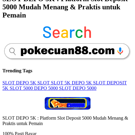
5000 Mudah Menang & Praktis untuk
Pemain
Trending Tags
SLOT DEPO 5K
SLOT
SLOT 5K
DEPO 5K
SLOT DEPOSIT
5K
SLOT 5000
DEPO 5000
SLOT DEPO 5000
SLOT DEPO 5K : Platform Slot Deposit 5000 Mudah Menang &
Praktis untuk Pemain
100% Pasti Bayar