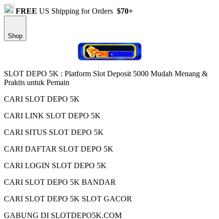
FREE
US Shipping for Orders
$70+
Shop
SLOT DEPO 5K : Platform Slot Deposit 5000 Mudah Menang &
Praktis untuk Pemain
CARI SLOT DEPO 5K
CARI LINK SLOT DEPO 5K
CARI SITUS SLOT DEPO 5K
CARI DAFTAR SLOT DEPO 5K
CARI LOGIN SLOT DEPO 5K
CARI SLOT DEPO 5K BANDAR
CARI SLOT DEPO 5K SLOT GACOR
GABUNG DI SLOTDEPO5K.COM