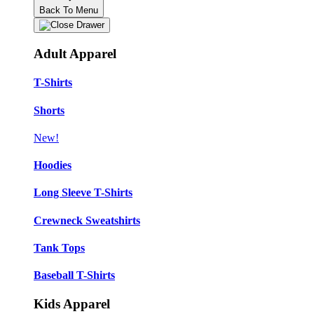
Back To Menu
Adult Apparel
T-Shirts
Shorts
New!
Hoodies
Long Sleeve T-Shirts
Crewneck Sweatshirts
Tank Tops
Baseball T-Shirts
Kids Apparel