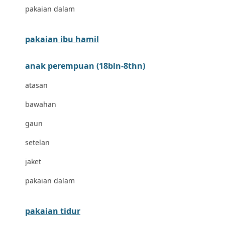
Childlife
pakaian dalam
Clevamama
pakaian ibu hamil
Cocolatte
Cottonseeds
anak perempuan (18bln-8thn)
Cozy N Safe
atasan
Crane
bawahan
Cybex
gaun
D
setelan
Dae Organics
jaket
Docare
pakaian dalam
Doona
pakaian tidur
Down To Earth