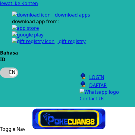
lewati ke Konten
download apps
download app from:
gift registry
Bahasa
ID
LOGIN
DAFTAR
Contact Us
Toggle Nav