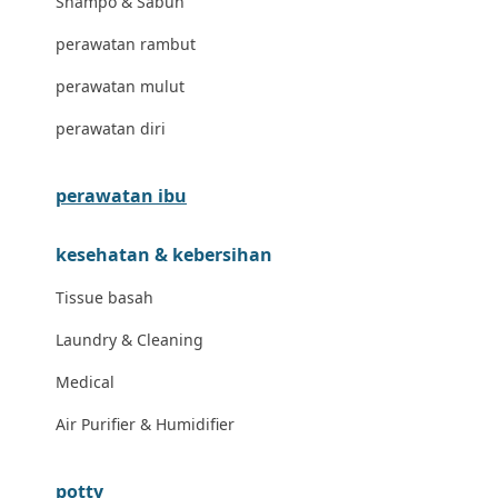
Shampo & Sabun
Little Miss Janis
perawatan rambut
London Taxi
perawatan mulut
Love To Dream
perawatan diri
M
perawatan ibu
Magformers
kesehatan & kebersihan
Mama's Choice
Tissue basah
Mamas&Papas
Laundry & Cleaning
Mamaway
Medical
Maxi Cosi
Air Purifier & Humidifier
Megabloks
Micro
potty