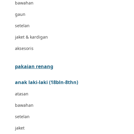
bawahan
Bonnels
gaun
Bravado
setelan
Bruder
jaket & kardigan
Brush Baby
aksesoris
Buds Organics
Bugaboo
pakaian renang
Buggygear
anak laki-laki (18bln-8thn)
Bumkins
atasan
C
bawahan
Cetaphil
setelan
Chicco
jaket