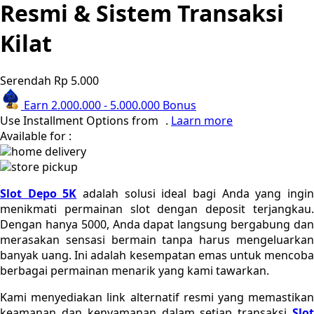
Resmi & Sistem Transaksi
Playgro
Kilat
Poled Global
Ponycycle
Serendah
Rp 5.000
Puma
Earn
2.000.000
-
5.000.000
Bonus
Use Installment Options from
.
Laarn more
Pureats
Available for :
home delivery
Q
store pickup
QV Baby
Slot Depo 5K
adalah solusi ideal bagi Anda yang ingi
menikmati permainan slot dengan deposit terjangkau.
R
Dengan hanya 5000, Anda dapat langsung bergabung dan
merasakan sensasi bermain tanpa harus mengeluarkan
Real Shades
banyak uang. Ini adalah kesempatan emas untuk mencoba
berbagai permainan menarik yang kami tawarkan.
Red Castle
Kami menyediakan link alternatif resmi yang memastikan
Ribbon Madness
keamanan dan kenyamanan dalam setiap transaksi
Slot