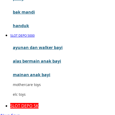
MiDeer
bak mandi
Mimi & Lula
Mini Monkey
handuk
Moby
SLOT DEPO 5000
Momami
ayunan dan walker bayi
Mothercare
alas bermain anak bayi
Mustela
My Buddy Tag
mainan anak bayi
My K
mothercare toys
N
elc toys
Naif
SLOT DEPO 5K
Nike