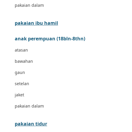
Childlife
pakaian dalam
Clevamama
pakaian ibu hamil
Cocolatte
Cottonseeds
anak perempuan (18bln-8thn)
Cozy N Safe
atasan
Crane
bawahan
Cybex
gaun
D
setelan
Dae Organics
jaket
Docare
pakaian dalam
Doona
pakaian tidur
Down To Earth