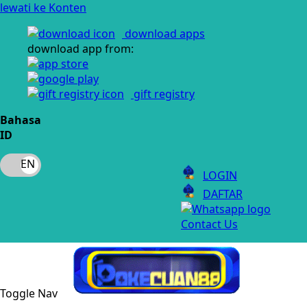
lewati ke Konten
download apps
download app from:
gift registry
Bahasa
ID
LOGIN
DAFTAR
Contact Us
Toggle Nav