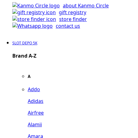
about Kanmo Circle
gift registry
store finder
contact us
SLOT DEPO 5K
Brand A-Z
A
Addo
Adidas
Airfree
Alamii
Amara