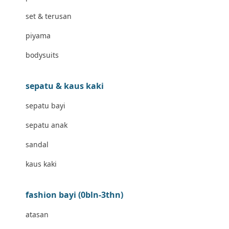
Babybee
set & terusan
Banana Boat
piyama
Banz
bodysuits
Barbie
Beaba
sepatu & kaus kaki
Beauty Barn
sepatu bayi
Bio Oil
sepatu anak
Biolane
sandal
Bite Fighters
kaus kaki
Bizzi Growin
fashion bayi (0bln-3thn)
Blackmores
atasan
Blooming Marvellous