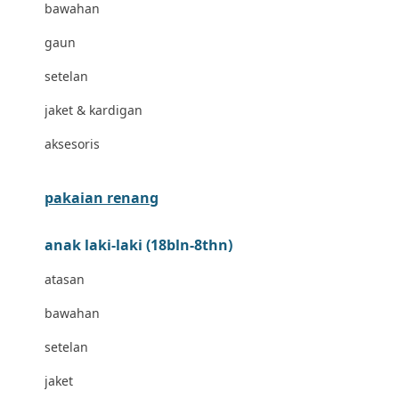
bawahan
Bonnels
gaun
Bravado
setelan
Bruder
jaket & kardigan
Brush Baby
aksesoris
Buds Organics
Bugaboo
pakaian renang
Buggygear
anak laki-laki (18bln-8thn)
Bumkins
atasan
C
bawahan
Cetaphil
setelan
Chicco
jaket