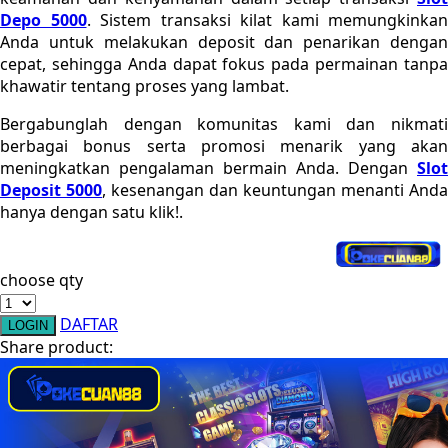
Depo 5000
. Sistem transaksi kilat kami memungkinkan
S
Anda untuk melakukan deposit dan penarikan dengan
cepat, sehingga Anda dapat fokus pada permainan tanpa
Sebamed
khawatir tentang proses yang lambat.
Silver Cross
Bergabunglah dengan komunitas kami dan nikmati
Simply Idea
berbagai bonus serta promosi menarik yang akan
meningkatkan pengalaman bermain Anda. Dengan
Slot
Skip Hop
Deposit 5000
, kesenangan dan keuntungan menanti Anda
hanya dengan satu klik!.
Spectra
Squishmallows
choose qty
Starbooks
DAFTAR
LOGIN
Stick-O
Share product:
Stokke
Sudocrem
Sumimo