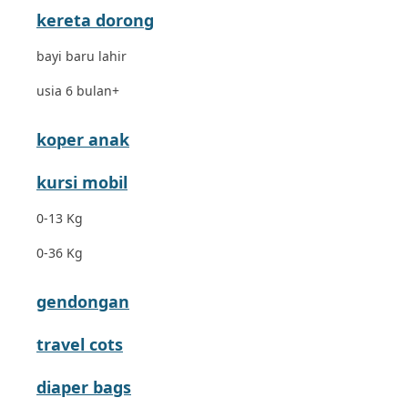
kereta dorong
bayi baru lahir
usia 6 bulan+
koper anak
kursi mobil
0-13 Kg
0-36 Kg
gendongan
travel cots
diaper bags