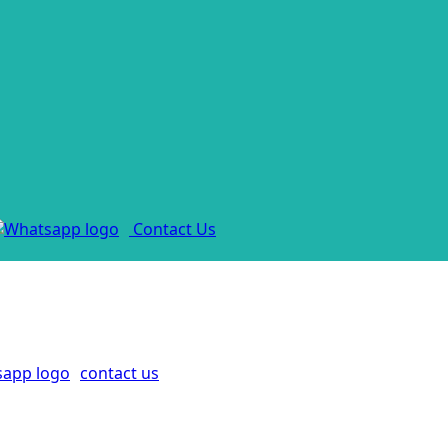
Contact Us
contact us