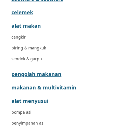
celemek
alat makan
cangkir
piring & mangkuk
sendok & garpu
pengolah makanan
makanan & multivitamin
alat menyusui
pompa asi
penyimpanan asi