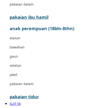
pakaian dalam
pakaian ibu hamil
anak perempuan (18bln-8thn)
atasan
bawahan
gaun
setelan
jaket
pakaian dalam
pakaian tidur
SLOT 5K