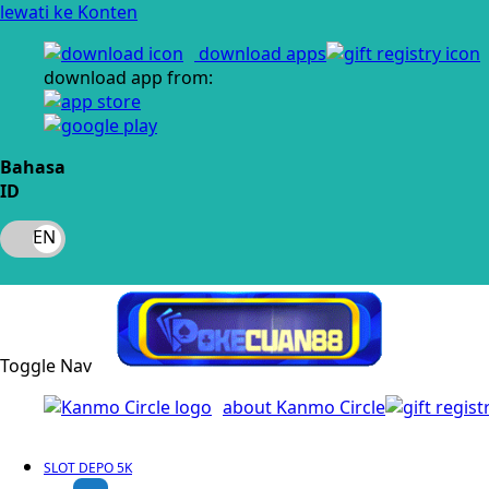
lewati ke Konten
download apps
download app from:
Bahasa
ID
Toggle Nav
about Kanmo Circle
SLOT DEPO 5K