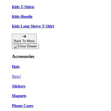
Kids T-Shirts
Kids Hoodie
Kids Long Sleeve T-Shirt
Back To Menu
Accessories
Hats
New!
Stickers
Magnets
Phone Cases