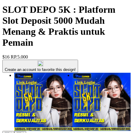
SLOT DEPO 5K : Platform
Slot Deposit 5000 Mudah
Menang & Praktis untuk
Pemain
$16
RP.5.000
Create an account to favorite this design!