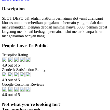
Description
SLOT DEPO 5K adalah platform permainan slot yang dirancang
khusus untuk memberikan pengalaman bermain yang mudah dan
menyenangkan. Dengan deposit minimal hanya 5000, pemain dapat
langsung menikmati berbagai permainan slot menarik tanpa harus
mengeluarkan banyak uang.'
People Love TeePublic!
Trustpilot Rating
4.9 out of 5
Zendesk Satisfaction Rating
4.9 out of 5
Google Customer Reviews
4.6 out of 5
Not what you're looking for?
Try another search.