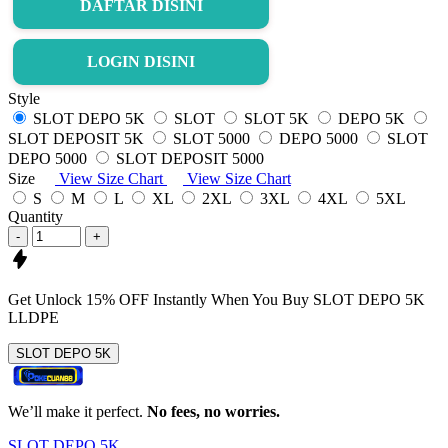
DAFTAR DISINI
LOGIN DISINI
Style
SLOT DEPO 5K
SLOT
SLOT 5K
DEPO 5K
SLOT DEPOSIT 5K
SLOT 5000
DEPO 5000
SLOT
DEPO 5000
SLOT DEPOSIT 5000
Size
View Size Chart
View Size Chart
S
M
L
XL
2XL
3XL
4XL
5XL
Quantity
-
+
Get
Unlock 15%
OFF Instantly When You Buy
SLOT DEPO 5K
LLDPE
SLOT DEPO 5K
We’ll make it perfect.
No fees, no worries.
SLOT DEPO 5K