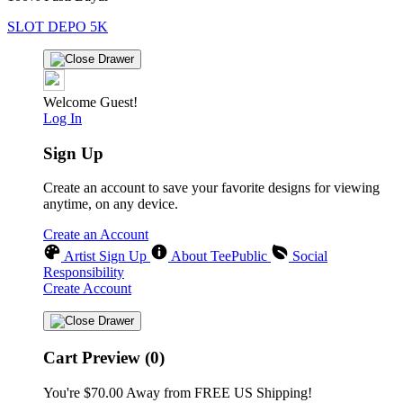
SLOT DEPO 5K
Welcome Guest!
Log In
Sign Up
Create an account to save your favorite designs for viewing
anytime, on any device.
Create an Account
Artist Sign Up
About TeePublic
Social
Responsibility
Create Account
Cart Preview (0)
You're
$70.00
Away from
FREE US Shipping!