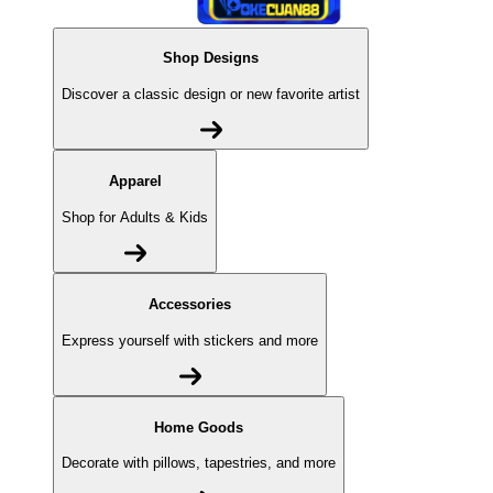
Shop Designs
Discover a classic design or new favorite artist
Apparel
Shop for Adults & Kids
Accessories
Express yourself with stickers and more
Home Goods
Decorate with pillows, tapestries, and more