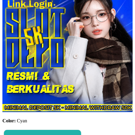
Color:
Cyan