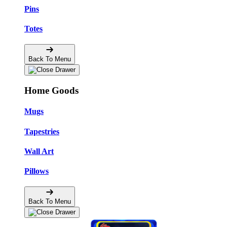
Pins
Totes
Back To Menu
Home Goods
Mugs
Tapestries
Wall Art
Pillows
Back To Menu