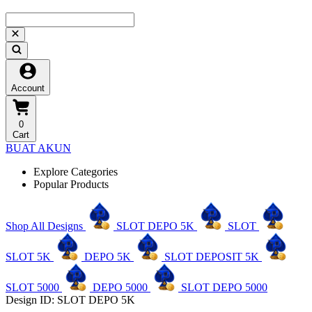
Account
0
Cart
BUAT AKUN
Explore Categories
Popular Products
Shop All Designs
SLOT DEPO 5K
SLOT
SLOT 5K
DEPO 5K
SLOT DEPOSIT 5K
SLOT 5000
DEPO 5000
SLOT DEPO 5000
Design ID: SLOT DEPO 5K