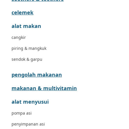
celemek
alat makan
cangkir
piring & mangkuk
sendok & garpu
pengolah makanan
makanan & multivitamin
alat menyusui
pompa asi
penyimpanan asi