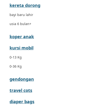
kereta dorong
bayi baru lahir
usia 6 bulan+
koper anak
kursi mobil
0-13 Kg
0-36 Kg
gendongan
travel cots
diaper bags