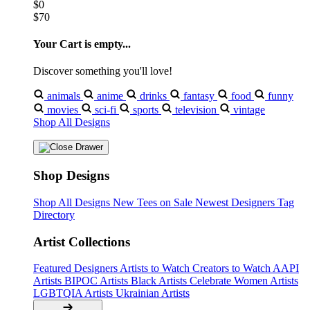
$0
$70
Your Cart is empty...
Discover something you'll love!
animals
anime
drinks
fantasy
food
funny
movies
sci-fi
sports
television
vintage
Shop All Designs
Shop Designs
Shop All Designs
New Tees on Sale
Newest Designers
Tag
Directory
Artist Collections
Featured Designers
Artists to Watch
Creators to Watch
AAPI
Artists
BIPOC Artists
Black Artists
Celebrate Women Artists
LGBTQIA Artists
Ukrainian Artists