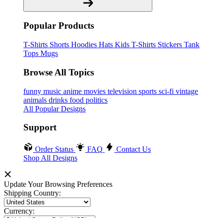
Popular Products
T-Shirts
Shorts
Hoodies
Hats
Kids T-Shirts
Stickers
Tank
Tops
Mugs
Browse All Topics
funny
music
anime
movies
television
sports
sci-fi
vintage
animals
drinks
food
politics
All Popular Designs
Support
Order Status
FAQ
Contact Us
Shop All Designs
Update Your Browsing Preferences
Shipping Country:
Currency: