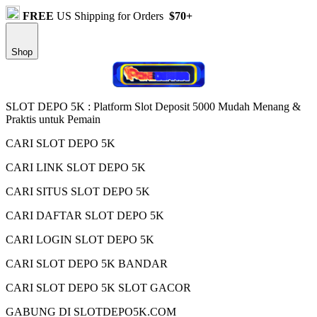
FREE
US Shipping for Orders
$70+
Shop
SLOT DEPO 5K : Platform Slot Deposit 5000 Mudah Menang &
Praktis untuk Pemain
CARI SLOT DEPO 5K
CARI LINK SLOT DEPO 5K
CARI SITUS SLOT DEPO 5K
CARI DAFTAR SLOT DEPO 5K
CARI LOGIN SLOT DEPO 5K
CARI SLOT DEPO 5K BANDAR
CARI SLOT DEPO 5K SLOT GACOR
GABUNG DI SLOTDEPO5K.COM