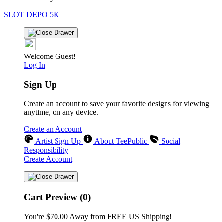
SLOT DEPO 5K
Welcome Guest!
Log In
Sign Up
Create an account to save your favorite designs for viewing
anytime, on any device.
Create an Account
Artist Sign Up
About TeePublic
Social
Responsibility
Create Account
Cart Preview (0)
You're
$70.00
Away from
FREE US Shipping!