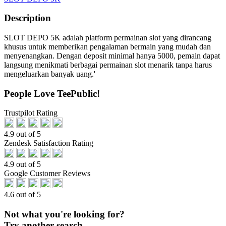
Description
SLOT DEPO 5K adalah platform permainan slot yang dirancang
khusus untuk memberikan pengalaman bermain yang mudah dan
menyenangkan. Dengan deposit minimal hanya 5000, pemain dapat
langsung menikmati berbagai permainan slot menarik tanpa harus
mengeluarkan banyak uang.'
People Love TeePublic!
Trustpilot Rating
4.9 out of 5
Zendesk Satisfaction Rating
4.9 out of 5
Google Customer Reviews
4.6 out of 5
Not what you're looking for?
Try another search.