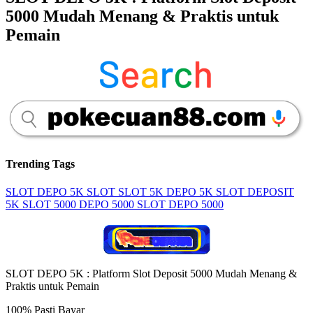
5000 Mudah Menang & Praktis untuk
Pemain
Trending Tags
SLOT DEPO 5K
SLOT
SLOT 5K
DEPO 5K
SLOT DEPOSIT
5K
SLOT 5000
DEPO 5000
SLOT DEPO 5000
SLOT DEPO 5K : Platform Slot Deposit 5000 Mudah Menang &
Praktis untuk Pemain
100% Pasti Bayar