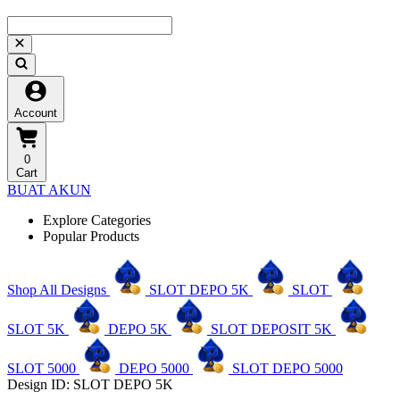
Account
0
Cart
BUAT AKUN
Explore Categories
Popular Products
Shop All Designs
SLOT DEPO 5K
SLOT
SLOT 5K
DEPO 5K
SLOT DEPOSIT 5K
SLOT 5000
DEPO 5000
SLOT DEPO 5000
Design ID: SLOT DEPO 5K