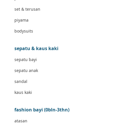
Babybee
set & terusan
Banana Boat
piyama
Banz
bodysuits
Barbie
Beaba
sepatu & kaus kaki
Beauty Barn
sepatu bayi
Bio Oil
sepatu anak
Biolane
sandal
Bite Fighters
kaus kaki
Bizzi Growin
fashion bayi (0bln-3thn)
Blackmores
atasan
Blooming Marvellous