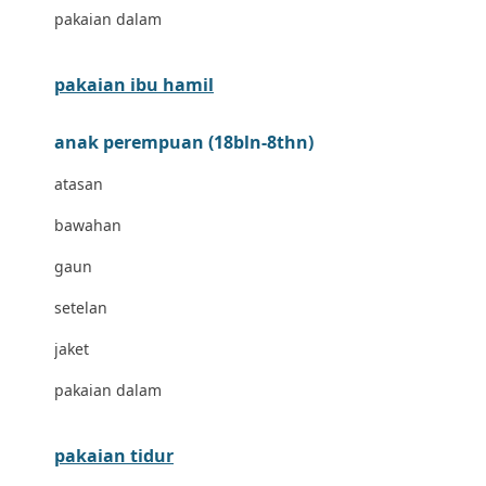
Childlife
pakaian dalam
Clevamama
pakaian ibu hamil
Cocolatte
Cottonseeds
anak perempuan (18bln-8thn)
Cozy N Safe
atasan
Crane
bawahan
Cybex
gaun
D
setelan
Dae Organics
jaket
Docare
pakaian dalam
Doona
pakaian tidur
Down To Earth