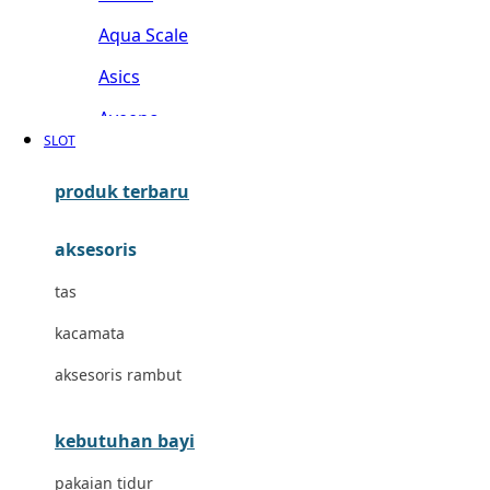
Aqua Scale
Asics
Aveeno
SLOT
Awan
produk terbaru
Azetabio
aksesoris
B
tas
Baabaasheepz
kacamata
Babiators
aksesoris rambut
Baby Dove
Baby Jogger
kebutuhan bayi
Baby Rovega
pakaian tidur