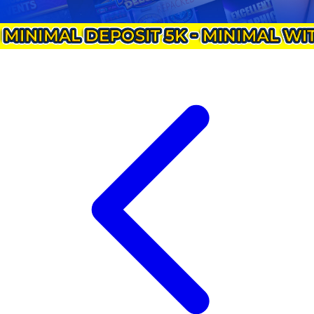
V
Veja
Vitaflow
Vtech
W
Waterland
Wellness
X
Xootz
Y