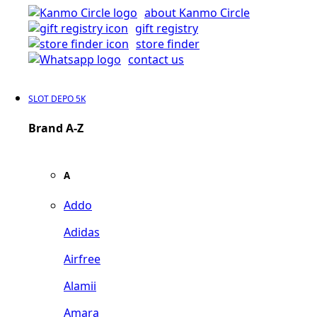
about Kanmo Circle
gift registry
store finder
contact us
SLOT DEPO 5K
Brand A-Z
A
Addo
Adidas
Airfree
Alamii
Amara