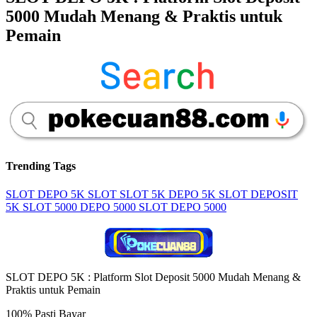
5000 Mudah Menang & Praktis untuk
Pemain
Trending Tags
SLOT DEPO 5K
SLOT
SLOT 5K
DEPO 5K
SLOT DEPOSIT
5K
SLOT 5000
DEPO 5000
SLOT DEPO 5000
SLOT DEPO 5K : Platform Slot Deposit 5000 Mudah Menang &
Praktis untuk Pemain
100% Pasti Bayar