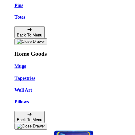
Pins
Totes
Back To Menu
Home Goods
Mugs
Tapestries
Wall Art
Pillows
Back To Menu