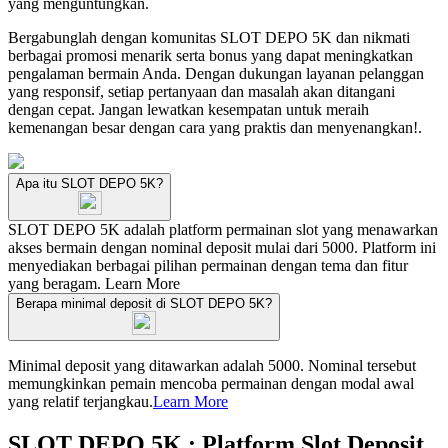
yang menguntungkan.
Bergabunglah dengan komunitas SLOT DEPO 5K dan nikmati
berbagai promosi menarik serta bonus yang dapat meningkatkan
pengalaman bermain Anda. Dengan dukungan layanan pelanggan
yang responsif, setiap pertanyaan dan masalah akan ditangani
dengan cepat. Jangan lewatkan kesempatan untuk meraih
kemenangan besar dengan cara yang praktis dan menyenangkan!.
Apa itu SLOT DEPO 5K?
SLOT DEPO 5K adalah platform permainan slot yang menawarkan
akses bermain dengan nominal deposit mulai dari 5000. Platform ini
menyediakan berbagai pilihan permainan dengan tema dan fitur
yang beragam.
Learn More
Berapa minimal deposit di SLOT DEPO 5K?
Minimal deposit yang ditawarkan adalah 5000. Nominal tersebut
memungkinkan pemain mencoba permainan dengan modal awal
yang relatif terjangkau.
Learn More
SLOT DEPO 5K : Platform Slot Deposit