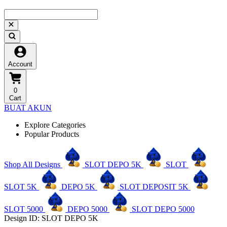
Account
0
Cart
BUAT AKUN
Explore Categories
Popular Products
Shop All Designs
SLOT DEPO 5K
SLOT
SLOT 5K
DEPO 5K
SLOT DEPOSIT 5K
SLOT 5000
DEPO 5000
SLOT DEPO 5000
Design ID: SLOT DEPO 5K