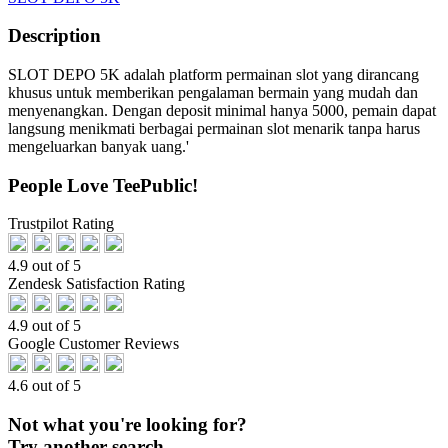
Description
SLOT DEPO 5K adalah platform permainan slot yang dirancang
khusus untuk memberikan pengalaman bermain yang mudah dan
menyenangkan. Dengan deposit minimal hanya 5000, pemain dapat
langsung menikmati berbagai permainan slot menarik tanpa harus
mengeluarkan banyak uang.'
People Love TeePublic!
Trustpilot Rating
4.9 out of 5
Zendesk Satisfaction Rating
4.9 out of 5
Google Customer Reviews
4.6 out of 5
Not what you're looking for?
Try another search.