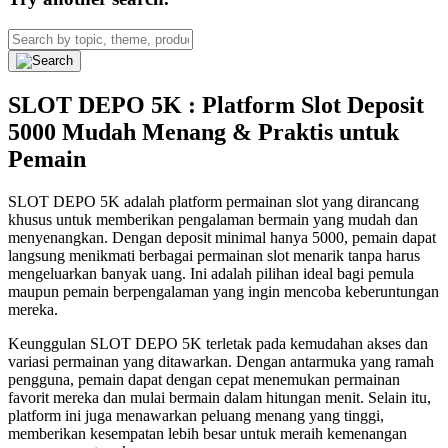
SLOT DEPO 5K : Platform Slot Deposit
5000 Mudah Menang & Praktis untuk
Pemain
SLOT DEPO 5K adalah platform permainan slot yang dirancang
khusus untuk memberikan pengalaman bermain yang mudah dan
menyenangkan. Dengan deposit minimal hanya 5000, pemain dapat
langsung menikmati berbagai permainan slot menarik tanpa harus
mengeluarkan banyak uang. Ini adalah pilihan ideal bagi pemula
maupun pemain berpengalaman yang ingin mencoba keberuntungan
mereka.
Keunggulan SLOT DEPO 5K terletak pada kemudahan akses dan
variasi permainan yang ditawarkan. Dengan antarmuka yang ramah
pengguna, pemain dapat dengan cepat menemukan permainan
favorit mereka dan mulai bermain dalam hitungan menit. Selain itu,
platform ini juga menawarkan peluang menang yang tinggi,
memberikan kesempatan lebih besar untuk meraih kemenangan