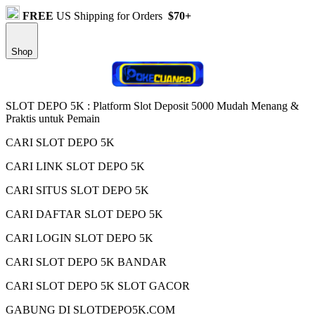
FREE
US Shipping for Orders
$70+
Shop
SLOT DEPO 5K : Platform Slot Deposit 5000 Mudah Menang &
Praktis untuk Pemain
CARI SLOT DEPO 5K
CARI LINK SLOT DEPO 5K
CARI SITUS SLOT DEPO 5K
CARI DAFTAR SLOT DEPO 5K
CARI LOGIN SLOT DEPO 5K
CARI SLOT DEPO 5K BANDAR
CARI SLOT DEPO 5K SLOT GACOR
GABUNG DI SLOTDEPO5K.COM