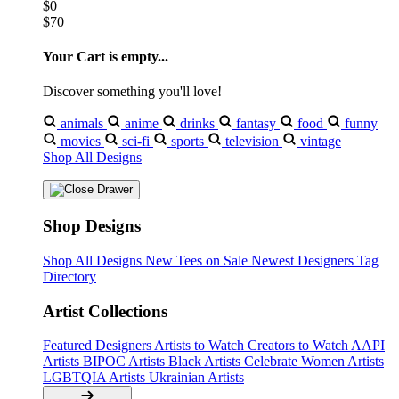
$0
$70
Your Cart is empty...
Discover something you'll love!
animals
anime
drinks
fantasy
food
funny
movies
sci-fi
sports
television
vintage
Shop All Designs
Shop Designs
Shop All Designs
New Tees on Sale
Newest Designers
Tag
Directory
Artist Collections
Featured Designers
Artists to Watch
Creators to Watch
AAPI
Artists
BIPOC Artists
Black Artists
Celebrate Women Artists
LGBTQIA Artists
Ukrainian Artists