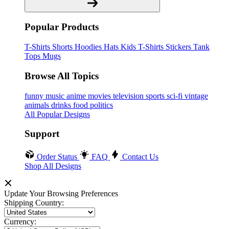
Popular Products
T-Shirts
Shorts
Hoodies
Hats
Kids T-Shirts
Stickers
Tank
Tops
Mugs
Browse All Topics
funny
music
anime
movies
television
sports
sci-fi
vintage
animals
drinks
food
politics
All Popular Designs
Support
Order Status
FAQ
Contact Us
Shop All Designs
Update Your Browsing Preferences
Shipping Country:
Currency: