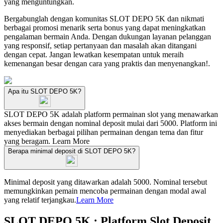
yang menguntungkan.
Bergabunglah dengan komunitas SLOT DEPO 5K dan nikmati
berbagai promosi menarik serta bonus yang dapat meningkatkan
pengalaman bermain Anda. Dengan dukungan layanan pelanggan
yang responsif, setiap pertanyaan dan masalah akan ditangani
dengan cepat. Jangan lewatkan kesempatan untuk meraih
kemenangan besar dengan cara yang praktis dan menyenangkan!.
Apa itu SLOT DEPO 5K?
SLOT DEPO 5K adalah platform permainan slot yang menawarkan
akses bermain dengan nominal deposit mulai dari 5000. Platform ini
menyediakan berbagai pilihan permainan dengan tema dan fitur
yang beragam.
Learn More
Berapa minimal deposit di SLOT DEPO 5K?
Minimal deposit yang ditawarkan adalah 5000. Nominal tersebut
memungkinkan pemain mencoba permainan dengan modal awal
yang relatif terjangkau.
Learn More
SLOT DEPO 5K : Platform Slot Deposit