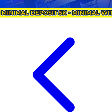
V
Veja
Vitaflow
Vtech
W
Waterland
Wellness
X
Xootz
Y