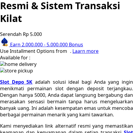
Resmi & Sistem Transaksi
Playgro
Kilat
Poled Global
Ponycycle
Serendah
Rp 5.000
Puma
Earn
2.000.000
-
5.000.000
Bonus
Use Installment Options from
.
Laarn more
Pureats
Available for :
home delivery
Q
store pickup
QV Baby
Slot Depo 5K
adalah solusi ideal bagi Anda yang ingi
menikmati permainan slot dengan deposit terjangkau.
R
Dengan hanya 5000, Anda dapat langsung bergabung dan
merasakan sensasi bermain tanpa harus mengeluarkan
Real Shades
banyak uang. Ini adalah kesempatan emas untuk mencoba
berbagai permainan menarik yang kami tawarkan.
Red Castle
Kami menyediakan link alternatif resmi yang memastikan
Ribbon Madness
keamanan dan kenyamanan dalam setiap transaksi
Slot