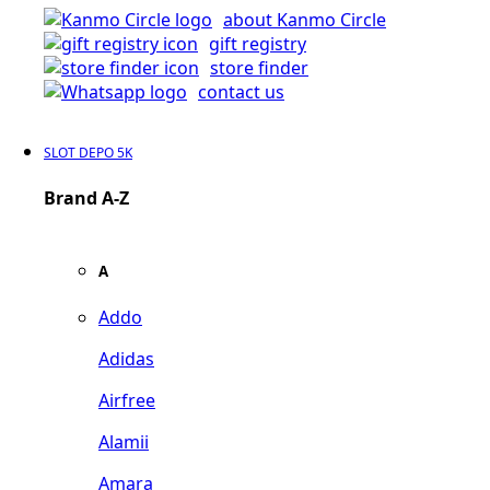
about Kanmo Circle
gift registry
store finder
contact us
SLOT DEPO 5K
Brand A-Z
A
Addo
Adidas
Airfree
Alamii
Amara