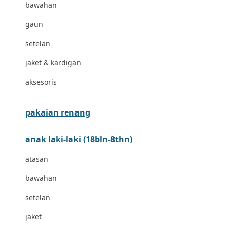
bawahan
Bonnels
gaun
Bravado
setelan
Bruder
jaket & kardigan
Brush Baby
aksesoris
Buds Organics
Bugaboo
pakaian renang
Buggygear
anak laki-laki (18bln-8thn)
Bumkins
atasan
C
bawahan
Cetaphil
setelan
Chicco
jaket