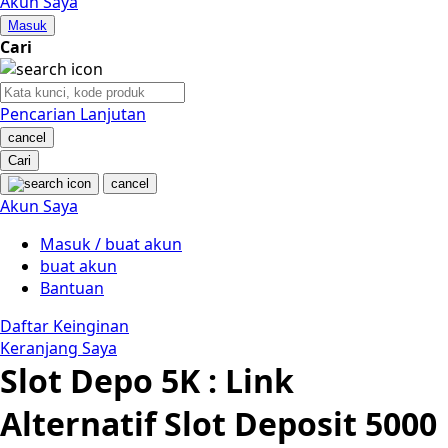
Akun Saya
Masuk
Nordic Natural
Cari
Nuby
Nuna
Pencarian Lanjutan
cancel
O
Cari
cancel
Oh Ma Grain
Akun Saya
Okiedog
Masuk / buat akun
buat akun
P
Bantuan
Peachy
Daftar Keinginan
Keranjang Saya
Phil & Ted's
Slot Depo 5K : Link
Philips Avent
Alternatif Slot Deposit 5000
Pigeon