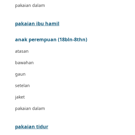
Childlife
pakaian dalam
Clevamama
pakaian ibu hamil
Cocolatte
Cottonseeds
anak perempuan (18bln-8thn)
Cozy N Safe
atasan
Crane
bawahan
Cybex
gaun
D
setelan
Dae Organics
jaket
Docare
pakaian dalam
Doona
pakaian tidur
Down To Earth