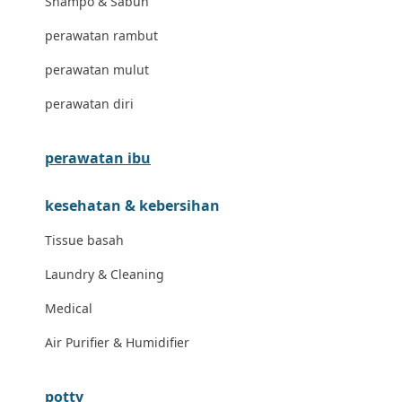
Shampo & Sabun
Little Miss Janis
perawatan rambut
London Taxi
perawatan mulut
Love To Dream
perawatan diri
M
perawatan ibu
Magformers
kesehatan & kebersihan
Mama's Choice
Tissue basah
Mamas&Papas
Laundry & Cleaning
Mamaway
Medical
Maxi Cosi
Air Purifier & Humidifier
Megabloks
Micro
potty