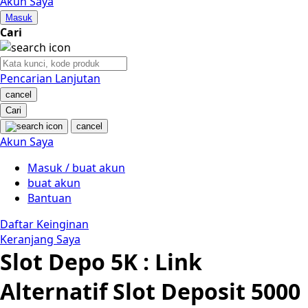
Akun Saya
Masuk
Nordic Natural
Cari
Nuby
Nuna
Pencarian Lanjutan
cancel
O
Cari
cancel
Oh Ma Grain
Akun Saya
Okiedog
Masuk / buat akun
buat akun
P
Bantuan
Peachy
Daftar Keinginan
Keranjang Saya
Phil & Ted's
Slot Depo 5K : Link
Philips Avent
Alternatif Slot Deposit 5000
Pigeon