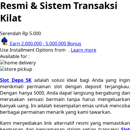
Resmi & Sistem Transaksi
Playgro
Kilat
Poled Global
Ponycycle
Serendah
Rp 5.000
Puma
Earn
2.000.000
-
5.000.000
Bonus
Use Installment Options from
.
Laarn more
Pureats
Available for :
home delivery
Q
store pickup
QV Baby
Slot Depo 5K
adalah solusi ideal bagi Anda yang ingi
menikmati permainan slot dengan deposit terjangkau.
R
Dengan hanya 5000, Anda dapat langsung bergabung dan
merasakan sensasi bermain tanpa harus mengeluarkan
Real Shades
banyak uang. Ini adalah kesempatan emas untuk mencoba
berbagai permainan menarik yang kami tawarkan.
Red Castle
Kami menyediakan link alternatif resmi yang memastikan
Ribbon Madness
keamanan dan kenyamanan dalam setiap transaksi
Slot