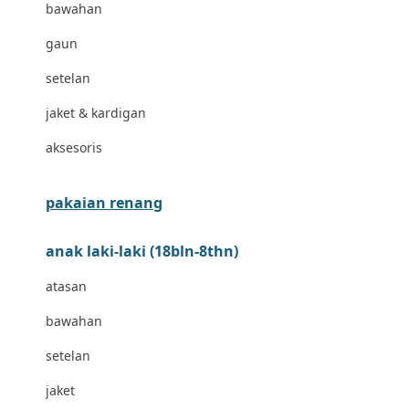
bawahan
Bonnels
gaun
Bravado
setelan
Bruder
jaket & kardigan
Brush Baby
aksesoris
Buds Organics
Bugaboo
pakaian renang
Buggygear
anak laki-laki (18bln-8thn)
Bumkins
atasan
C
bawahan
Cetaphil
setelan
Chicco
jaket