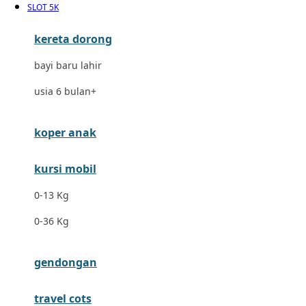
SLOT 5K
Drew
kereta dorong
Dr. Brown's
bayi baru lahir
E
usia 6 bulan+
ELC
Ergobaby
koper anak
Expert Care
kursi mobil
Ezyroller
0-13 Kg
F
0-36 Kg
Felt So Sweet
gendongan
Fisher Price
Flipper
travel cots