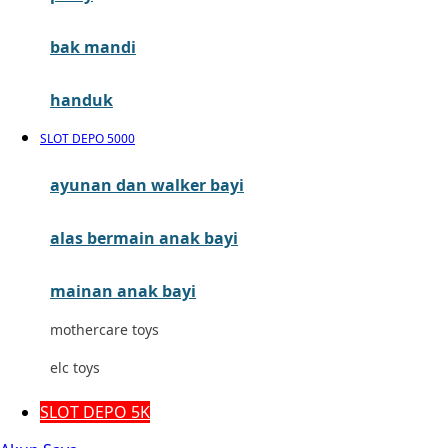
MiDeer
bak mandi
Mimi & Lula
Mini Monkey
handuk
Moby
SLOT DEPO 5000
Momami
ayunan dan walker bayi
Mothercare
alas bermain anak bayi
Mustela
My Buddy Tag
mainan anak bayi
My K
mothercare toys
N
elc toys
Naif
SLOT DEPO 5K
Nike