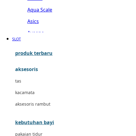
Aqua Scale
Asics
Aveeno
SLOT
Awan
produk terbaru
Azetabio
aksesoris
B
tas
Baabaasheepz
kacamata
Babiators
aksesoris rambut
Baby Dove
Baby Jogger
kebutuhan bayi
Baby Rovega
pakaian tidur