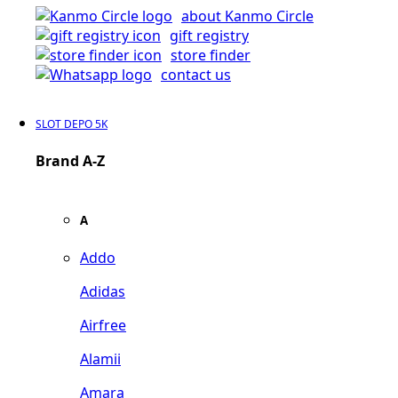
about Kanmo Circle
gift registry
store finder
contact us
SLOT DEPO 5K
Brand A-Z
A
Addo
Adidas
Airfree
Alamii
Amara