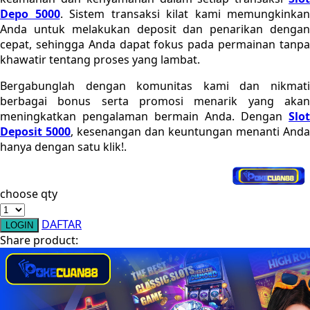
Depo 5000
. Sistem transaksi kilat kami memungkinkan
S
Anda untuk melakukan deposit dan penarikan dengan
cepat, sehingga Anda dapat fokus pada permainan tanpa
Sebamed
khawatir tentang proses yang lambat.
Silver Cross
Bergabunglah dengan komunitas kami dan nikmati
Simply Idea
berbagai bonus serta promosi menarik yang akan
meningkatkan pengalaman bermain Anda. Dengan
Slot
Skip Hop
Deposit 5000
, kesenangan dan keuntungan menanti Anda
hanya dengan satu klik!.
Spectra
Squishmallows
choose qty
Starbooks
DAFTAR
LOGIN
Stick-O
Share product:
Stokke
Sudocrem
Sumimo