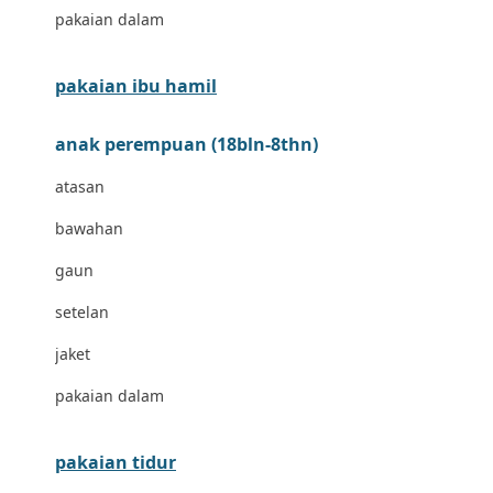
Childlife
pakaian dalam
Clevamama
pakaian ibu hamil
Cocolatte
Cottonseeds
anak perempuan (18bln-8thn)
Cozy N Safe
atasan
Crane
bawahan
Cybex
gaun
D
setelan
Dae Organics
jaket
Docare
pakaian dalam
Doona
pakaian tidur
Down To Earth