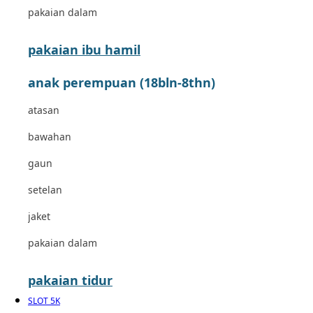
pakaian dalam
pakaian ibu hamil
anak perempuan (18bln-8thn)
atasan
bawahan
gaun
setelan
jaket
pakaian dalam
pakaian tidur
SLOT 5K