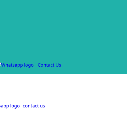
Contact Us
contact us