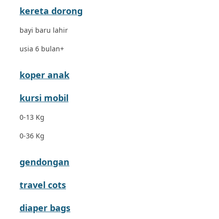
kereta dorong
bayi baru lahir
usia 6 bulan+
koper anak
kursi mobil
0-13 Kg
0-36 Kg
gendongan
travel cots
diaper bags