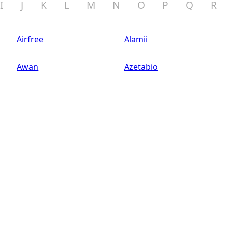
I
J
K
L
M
N
O
P
Q
R
Airfree
Alamii
Awan
Azetabio