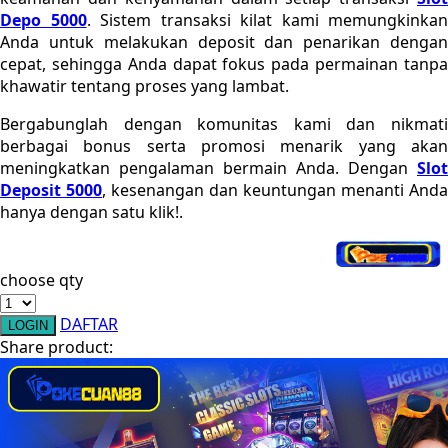
Depo 5000
. Sistem transaksi kilat kami memungkinkan
S
Anda untuk melakukan deposit dan penarikan dengan
cepat, sehingga Anda dapat fokus pada permainan tanpa
Sebamed
khawatir tentang proses yang lambat.
Silver Cross
Bergabunglah dengan komunitas kami dan nikmati
Simply Idea
berbagai bonus serta promosi menarik yang akan
meningkatkan pengalaman bermain Anda. Dengan
Slot
Skip Hop
Deposit 5000
, kesenangan dan keuntungan menanti Anda
hanya dengan satu klik!.
Spectra
Squishmallows
choose qty
Starbooks
DAFTAR
LOGIN
Stick-O
Share product:
Stokke
Sudocrem
Sumimo