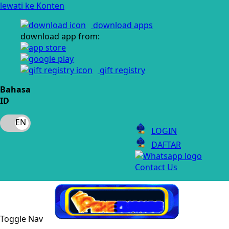
lewati ke Konten
download apps
download app from:
gift registry
Bahasa
ID
LOGIN
DAFTAR
Contact Us
Toggle Nav