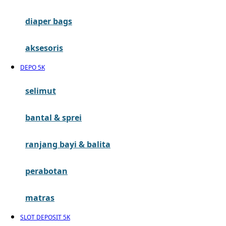
Friends Of Sally
diaper bags
G
aksesoris
Gb
DEPO 5K
Geko
Graco
selimut
Gund
bantal & sprei
H
ranjang bayi & balita
Habbie
perabotan
Haenim
Happy Horse
matras
Happy Tummy
SLOT DEPOSIT 5K