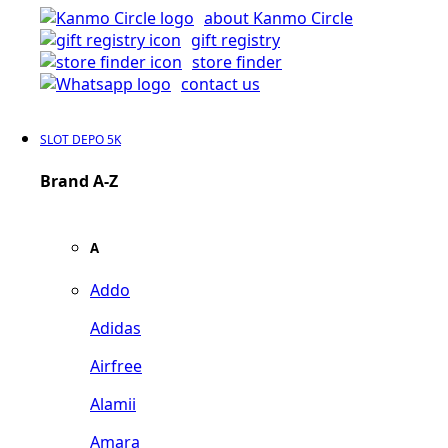
about Kanmo Circle
gift registry
store finder
contact us
SLOT DEPO 5K
Brand A-Z
A
Addo
Adidas
Airfree
Alamii
Amara