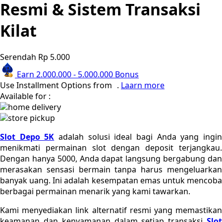
Resmi & Sistem Transaksi
Playgro
Kilat
Poled Global
Ponycycle
Serendah
Rp 5.000
Puma
Earn
2.000.000
-
5.000.000
Bonus
Use Installment Options from
.
Laarn more
Pureats
Available for :
home delivery
Q
store pickup
QV Baby
Slot Depo 5K
adalah solusi ideal bagi Anda yang ingi
menikmati permainan slot dengan deposit terjangkau.
R
Dengan hanya 5000, Anda dapat langsung bergabung dan
merasakan sensasi bermain tanpa harus mengeluarkan
Real Shades
banyak uang. Ini adalah kesempatan emas untuk mencoba
berbagai permainan menarik yang kami tawarkan.
Red Castle
Kami menyediakan link alternatif resmi yang memastikan
Ribbon Madness
keamanan dan kenyamanan dalam setiap transaksi
Slot