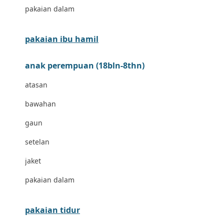
Childlife
pakaian dalam
Clevamama
pakaian ibu hamil
Cocolatte
Cottonseeds
anak perempuan (18bln-8thn)
Cozy N Safe
atasan
Crane
bawahan
Cybex
gaun
D
setelan
Dae Organics
jaket
Docare
pakaian dalam
Doona
pakaian tidur
Down To Earth