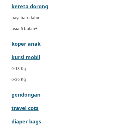
kereta dorong
bayi baru lahir
usia 6 bulan+
koper anak
kursi mobil
0-13 Kg
0-36 Kg
gendongan
travel cots
diaper bags