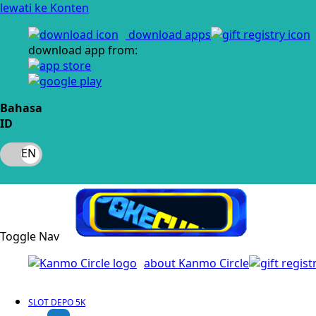
lewati ke Konten
download apps
download app from:
Bahasa
ID
Toggle Nav
about Kanmo Circle
SLOT DEPO 5K