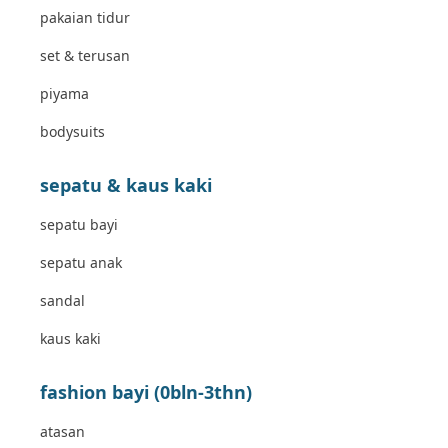
pakaian tidur
set & terusan
piyama
bodysuits
sepatu & kaus kaki
sepatu bayi
sepatu anak
sandal
kaus kaki
fashion bayi (0bln-3thn)
atasan