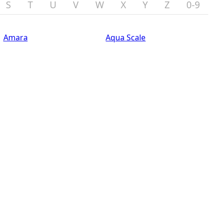
S
T
U
V
W
X
Y
Z
0-9
Amara
Aqua Scale