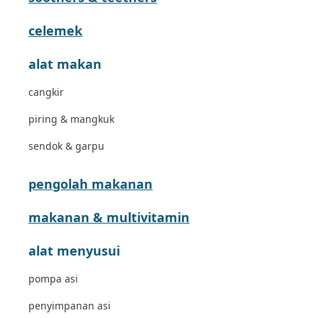
celemek
alat makan
cangkir
piring & mangkuk
sendok & garpu
pengolah makanan
makanan & multivitamin
alat menyusui
pompa asi
penyimpanan asi