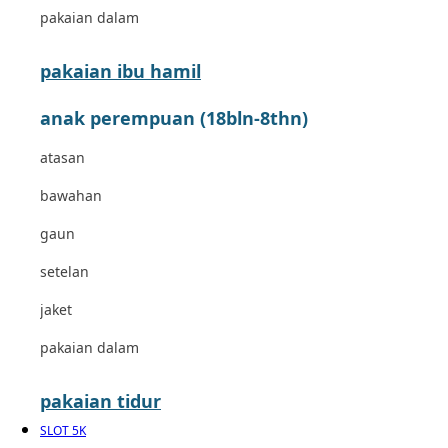
pakaian dalam
pakaian ibu hamil
anak perempuan (18bln-8thn)
atasan
bawahan
gaun
setelan
jaket
pakaian dalam
pakaian tidur
SLOT 5K