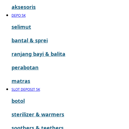
aksesoris
DEPO 5K
selimut
bantal & sprei
ranjang bayi & balita
perabotan
matras
SLOT DEPOSIT 5K
botol
sterilizer & warmers
soothers & teethers