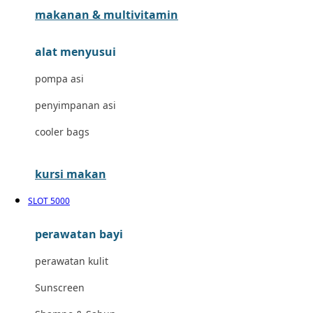
makanan & multivitamin
Joolz
alat menyusui
Jujube
pompa asi
K
penyimpanan asi
Kiddycuts
cooler bags
Kumon
L
kursi makan
Leapfrog
SLOT 5000
Leclerc
perawatan bayi
Lee Vierra
perawatan kulit
Lillebaby
Sunscreen
Little Bird Told Me