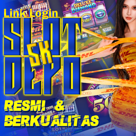
Sunnylife
Sun-Staches
Swimava
T
Tommee Tippee
Trunki
Tutti Bambini
Twistshake
TY Toys
U