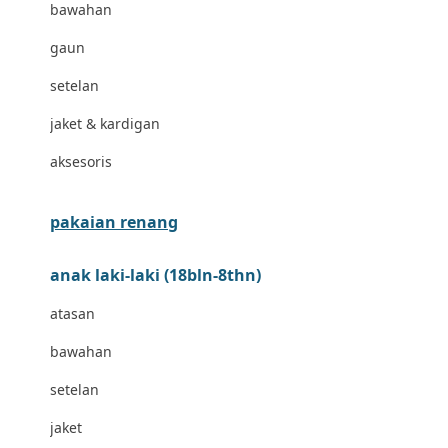
bawahan
Bonnels
gaun
Bravado
setelan
Bruder
jaket & kardigan
Brush Baby
aksesoris
Buds Organics
Bugaboo
pakaian renang
Buggygear
anak laki-laki (18bln-8thn)
Bumkins
atasan
C
bawahan
Cetaphil
setelan
Chicco
jaket