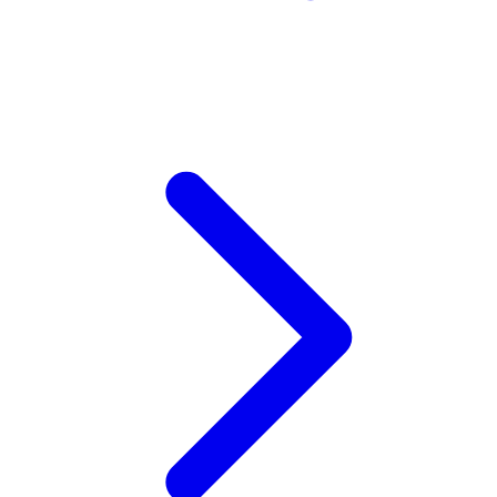
Yamatoya
Z
Zaxy
Zoggs
0-9
4Moms
59S