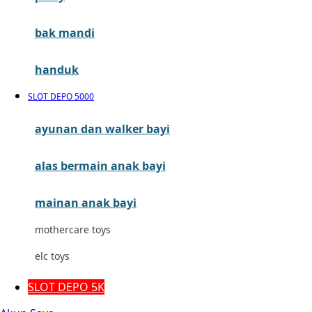
MiDeer
bak mandi
Mimi & Lula
Mini Monkey
handuk
Moby
SLOT DEPO 5000
Momami
ayunan dan walker bayi
Mothercare
alas bermain anak bayi
Mustela
My Buddy Tag
mainan anak bayi
My K
mothercare toys
N
elc toys
Naif
SLOT DEPO 5K
Nike