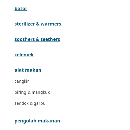
Hauck
botol
Havaianas
sterilizer & warmers
Hegen
Hot Wheels
soothers & teethers
Hybrid
celemek
I
alat makan
Inlacta DHA
cangkir
Interlac
piring & mangkuk
Ivenet
sendok & garpu
J
Jack N Jill
pengolah makanan
Joie