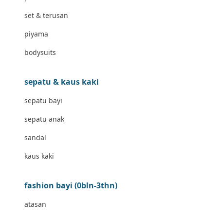
Babybee
set & terusan
Banana Boat
piyama
Banz
bodysuits
Barbie
Beaba
sepatu & kaus kaki
Beauty Barn
sepatu bayi
Bio Oil
sepatu anak
Biolane
sandal
Bite Fighters
kaus kaki
Bizzi Growin
fashion bayi (0bln-3thn)
Blackmores
atasan
Blooming Marvellous