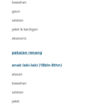
bawahan
Bonnels
gaun
Bravado
setelan
Bruder
jaket & kardigan
Brush Baby
aksesoris
Buds Organics
Bugaboo
pakaian renang
Buggygear
anak laki-laki (18bln-8thn)
Bumkins
atasan
C
bawahan
Cetaphil
setelan
Chicco
jaket