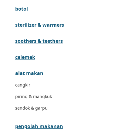
Hauck
botol
Havaianas
sterilizer & warmers
Hegen
Hot Wheels
soothers & teethers
Hybrid
celemek
I
alat makan
Inlacta DHA
cangkir
Interlac
piring & mangkuk
Ivenet
sendok & garpu
J
Jack N Jill
pengolah makanan
Joie