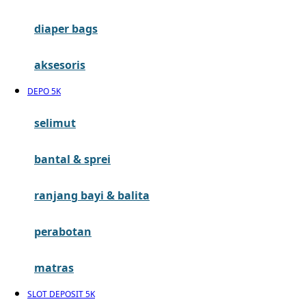
Friends Of Sally
diaper bags
G
aksesoris
Gb
DEPO 5K
Geko
Graco
selimut
Gund
bantal & sprei
H
ranjang bayi & balita
Habbie
perabotan
Haenim
Happy Horse
matras
Happy Tummy
SLOT DEPOSIT 5K