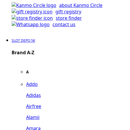
about Kanmo Circle
gift registry
store finder
contact us
SLOT DEPO 5K
Brand A-Z
A
Addo
Adidas
Airfree
Alamii
Amara