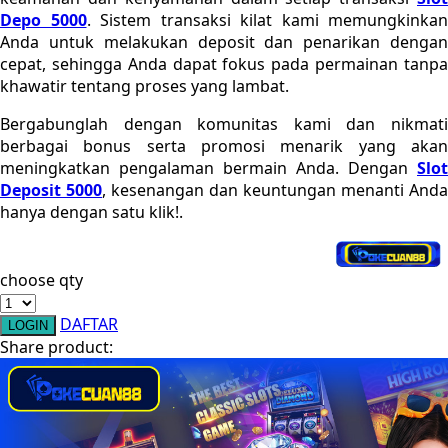
Depo 5000
. Sistem transaksi kilat kami memungkinkan
S
Anda untuk melakukan deposit dan penarikan dengan
cepat, sehingga Anda dapat fokus pada permainan tanpa
Sebamed
khawatir tentang proses yang lambat.
Silver Cross
Bergabunglah dengan komunitas kami dan nikmati
Simply Idea
berbagai bonus serta promosi menarik yang akan
meningkatkan pengalaman bermain Anda. Dengan
Slot
Skip Hop
Deposit 5000
, kesenangan dan keuntungan menanti Anda
hanya dengan satu klik!.
Spectra
Squishmallows
choose qty
Starbooks
DAFTAR
LOGIN
Stick-O
Share product:
Stokke
Sudocrem
Sumimo