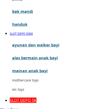
MiDeer
bak mandi
Mimi & Lula
Mini Monkey
handuk
Moby
SLOT DEPO 5000
Momami
ayunan dan walker bayi
Mothercare
alas bermain anak bayi
Mustela
My Buddy Tag
mainan anak bayi
My K
mothercare toys
N
elc toys
Naif
SLOT DEPO 5K
Nike