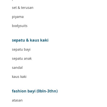
Babybee
set & terusan
Banana Boat
piyama
Banz
bodysuits
Barbie
Beaba
sepatu & kaus kaki
Beauty Barn
sepatu bayi
Bio Oil
sepatu anak
Biolane
sandal
Bite Fighters
kaus kaki
Bizzi Growin
fashion bayi (0bln-3thn)
Blackmores
atasan
Blooming Marvellous