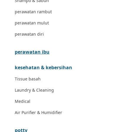
Shampo & Sabun
Little Miss Janis
perawatan rambut
London Taxi
perawatan mulut
Love To Dream
perawatan diri
M
perawatan ibu
Magformers
kesehatan & kebersihan
Mama's Choice
Tissue basah
Mamas&Papas
Laundry & Cleaning
Mamaway
Medical
Maxi Cosi
Air Purifier & Humidifier
Megabloks
Micro
potty