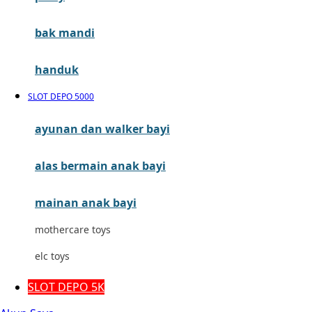
MiDeer
bak mandi
Mimi & Lula
Mini Monkey
handuk
Moby
SLOT DEPO 5000
Momami
ayunan dan walker bayi
Mothercare
alas bermain anak bayi
Mustela
My Buddy Tag
mainan anak bayi
My K
mothercare toys
N
elc toys
Naif
SLOT DEPO 5K
Nike