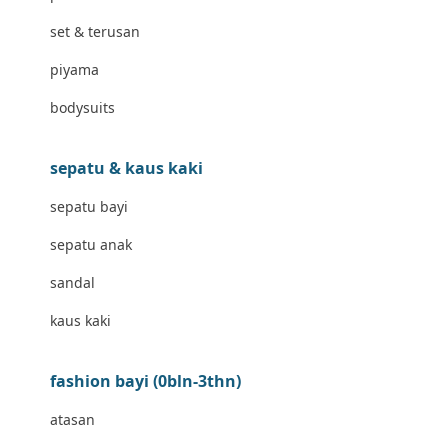
Babybee
set & terusan
Banana Boat
piyama
Banz
bodysuits
Barbie
Beaba
sepatu & kaus kaki
Beauty Barn
sepatu bayi
Bio Oil
sepatu anak
Biolane
sandal
Bite Fighters
kaus kaki
Bizzi Growin
fashion bayi (0bln-3thn)
Blackmores
atasan
Blooming Marvellous