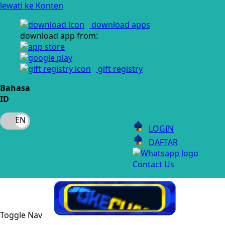
lewati ke Konten
download apps
download app from:
gift registry
Bahasa
ID
LOGIN
DAFTAR
Contact Us
Toggle Nav