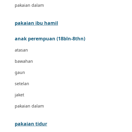
Childlife
pakaian dalam
Clevamama
pakaian ibu hamil
Cocolatte
Cottonseeds
anak perempuan (18bln-8thn)
Cozy N Safe
atasan
Crane
bawahan
Cybex
gaun
D
setelan
Dae Organics
jaket
Docare
pakaian dalam
Doona
pakaian tidur
Down To Earth