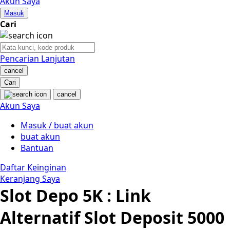
Akun Saya
Masuk
Nordic Natural
Cari
Nuby
Nuna
Pencarian Lanjutan
cancel
O
Cari
cancel
Oh Ma Grain
Akun Saya
Okiedog
Masuk / buat akun
buat akun
P
Bantuan
Peachy
Daftar Keinginan
Keranjang Saya
Phil & Ted's
Slot Depo 5K : Link
Philips Avent
Alternatif Slot Deposit 5000
Pigeon