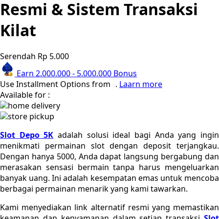
Resmi & Sistem Transaksi
Playgro
Kilat
Poled Global
Ponycycle
Serendah
Rp 5.000
Puma
Earn
2.000.000
-
5.000.000
Bonus
Use Installment Options from
.
Laarn more
Pureats
Available for :
home delivery
Q
store pickup
QV Baby
Slot Depo 5K
adalah solusi ideal bagi Anda yang ingi
menikmati permainan slot dengan deposit terjangkau.
R
Dengan hanya 5000, Anda dapat langsung bergabung dan
merasakan sensasi bermain tanpa harus mengeluarkan
Real Shades
banyak uang. Ini adalah kesempatan emas untuk mencoba
berbagai permainan menarik yang kami tawarkan.
Red Castle
Kami menyediakan link alternatif resmi yang memastikan
Ribbon Madness
keamanan dan kenyamanan dalam setiap transaksi
Slot